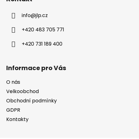
p
a
info
@
jlp.cz
t
í
+420 483 705 771
+420 731 189 400
Informace pro Vás
O nás
Velkoobchod
Obchodní podmínky
GDPR
Kontakty