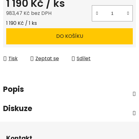
1 190 Kč
/ ks
983,47 Kč bez DPH
Měrná cena:
1 190 Kč / 1 ks
DO KOŠÍKU
Tisk
Zeptat se
Sdílet
Popis
Diskuze
Z
á
Kontakt