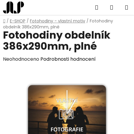
Přejít
Hledat
NÁKUP
na
obsah
KOŠÍK
Domů
/
E-SHOP
/
Fotohodiny - vlastní motiv
/
Fotohodiny
obdelník 386x290mm, plné
Fotohodiny obdelník
386x290mm, plné
Průměrné
Neohodnoceno
Podrobnosti hodnocení
hodnocení
produktu
je
0,0
z
5
hvězdiček.