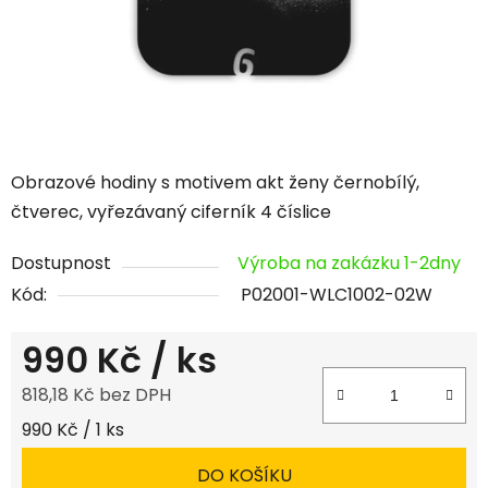
Obrazové hodiny s motivem akt ženy černobílý,
čtverec, vyřezávaný ciferník 4 číslice
Dostupnost
Výroba na zakázku 1-2dny
Kód:
P02001-WLC1002-02W
990 Kč
/ ks
818,18 Kč bez DPH
Měrná cena:
990 Kč / 1 ks
DO KOŠÍKU