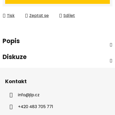
Tisk
Zeptat se
Sdílet
Popis
Diskuze
Z
á
Kontakt
p
a
info
@
jlp.cz
t
í
+420 483 705 771