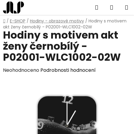
Přejít
Hledat
NÁKUP
na
obsah
KOŠÍK
Domů
/
E-SHOP
/
Hodiny - obrazové motivy
/
Hodiny s motivem
akt ženy černobílý - P02001-WLC1002-02W
Hodiny s motivem akt
ženy černobílý -
P02001-WLC1002-02W
Průměrné
Neohodnoceno
Podrobnosti hodnocení
hodnocení
produktu
je
0,0
z
5
hvězdiček.