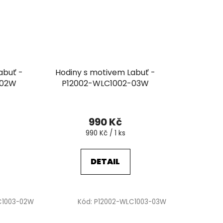
abuť -
Hodiny s motivem Labuť -
-02W
P12002-WLC1002-03W
990 Kč
Měrná
990 Kč / 1 ks
cena:
DETAIL
C1003-02W
Kód:
P12002-WLC1003-03W