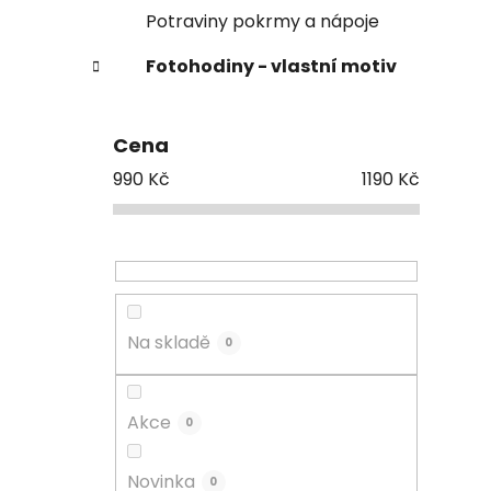
Potraviny pokrmy a nápoje
Fotohodiny - vlastní motiv
Cena
990
Kč
1190
Kč
Na skladě
0
Akce
0
Novinka
0