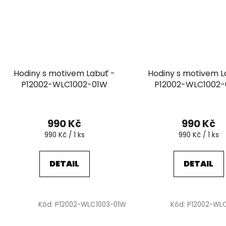
Hodiny s motivem Labuť -
Hodiny s motivem L
P12002-WLC1002-01W
P12002-WLC1002
990 Kč
990 Kč
Měrná
Měrná
990 Kč / 1 ks
990 Kč / 1 ks
cena:
cena:
DETAIL
DETAIL
Kód:
P12002-WLC1003-01W
Kód:
P12002-WL