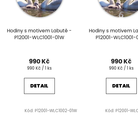
p
r
o
d
Hodiny s motivem Labutě -
Hodiny s motivem L
u
P12001-WLC1001-01W
P12001-WLC1001
k
t
ů
990 Kč
990 Kč
Měrná
Měrná
990 Kč / 1 ks
990 Kč / 1 ks
cena:
cena:
DETAIL
DETAIL
Kód:
P12001-WLC1002-01W
Kód:
P12001-WL