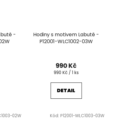
abutě -
Hodiny s motivem Labutě -
-02W
P12001-WLC1002-03W
990 Kč
Měrná
990 Kč / 1 ks
cena:
DETAIL
C1003-02W
Kód:
P12001-WLC1003-03W