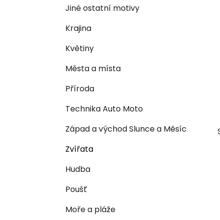
e
n
Jiné ostatní motivy
í
Krajina
p
a
Květiny
n
Města a místa
e
l
Příroda
Technika Auto Moto
Západ a východ Slunce a Měsíc
Zvířata
Hudba
Poušť
Moře a pláže