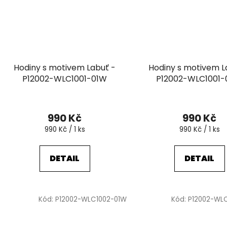
Hodiny s motivem Labuť -
Hodiny s motivem L
P12002-WLC1001-01W
P12002-WLC1001
990 Kč
990 Kč
Měrná
Měrná
990 Kč / 1 ks
990 Kč / 1 ks
cena:
cena:
DETAIL
DETAIL
Kód:
P12002-WLC1002-01W
Kód:
P12002-WL