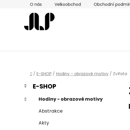
Přejít
O nás
Velkoobchod
Obchodní podmí
na
obsah
Domů
/
E-SHOP
/
Hodiny - obrazové motivy
/
Zvířata
P
K
Přeskočit
E-SHOP
a
kategorie
o
t
s
Hodiny - obrazové motivy
e
t
g
Abstrakce
r
o
a
r
Akty
i
n