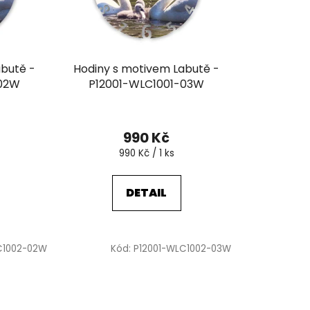
o
d
u
k
abutě -
Hodiny s motivem Labutě -
t
-02W
P12001-WLC1001-03W
ů
990 Kč
Měrná
990 Kč / 1 ks
cena:
DETAIL
C1002-02W
Kód:
P12001-WLC1002-03W