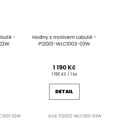
abutě -
Hodiny s motivem Labutě -
-02W
P12001-WLC1003-03W
1 190 Kč
Měrná
1 190 Kč / 1 ks
cena:
DETAIL
C1001-02W
Kód:
P12002-WLC1001-03W