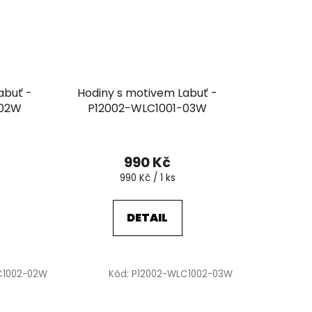
abuť -
Hodiny s motivem Labuť -
-02W
P12002-WLC1001-03W
990 Kč
Měrná
990 Kč / 1 ks
cena:
DETAIL
C1002-02W
Kód:
P12002-WLC1002-03W