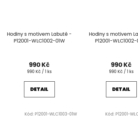
Hodiny s motivem Labutě -
Hodiny s motivem L
P12001-WLC1002-01W
P12001-WLC1002
990 Kč
990 Kč
Měrná
Měrná
990 Kč / 1 ks
990 Kč / 1 ks
cena:
cena:
DETAIL
DETAIL
Kód:
P12001-WLC1003-01W
Kód:
P12001-WL