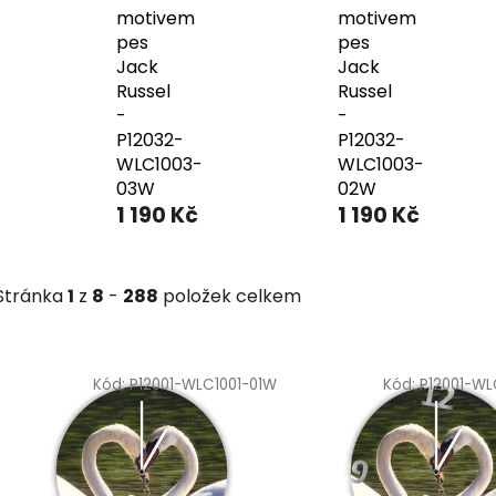
motivem
motivem
pes
pes
Jack
Jack
Russel
Russel
-
-
P12032-
P12032-
WLC1003-
WLC1003-
03W
02W
1 190 Kč
1 190 Kč
Stránka
1
z
8
-
288
položek celkem
V
ý
Kód:
P12001-WLC1001-01W
Kód:
P12001-WL
p
i
s