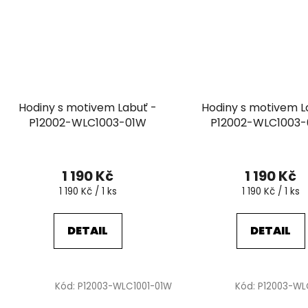
Hodiny s motivem Labuť -
Hodiny s motivem L
P12002-WLC1003-01W
P12002-WLC1003
1 190 Kč
1 190 Kč
Měrná
Měrná
1 190 Kč / 1 ks
1 190 Kč / 1 ks
cena:
cena:
DETAIL
DETAIL
Kód:
P12003-WLC1001-01W
Kód:
P12003-WL