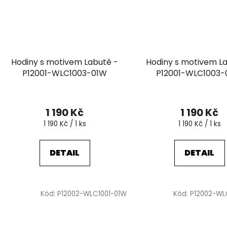
Hodiny s motivem Labutě -
Hodiny s motivem L
P12001-WLC1003-01W
P12001-WLC1003
1 190 Kč
1 190 Kč
Měrná
Měrná
1 190 Kč / 1 ks
1 190 Kč / 1 ks
cena:
cena:
DETAIL
DETAIL
Kód:
P12002-WLC1001-01W
Kód:
P12002-WL