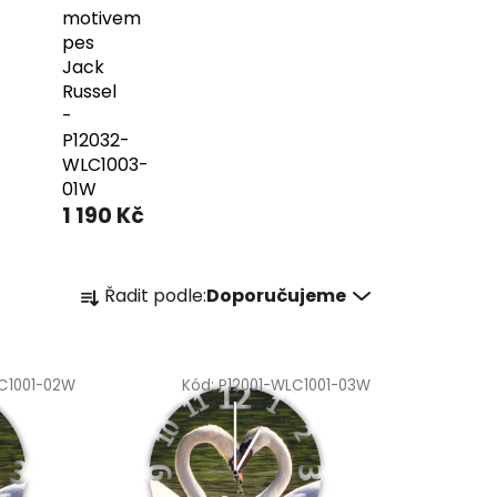
motivem
pes
Jack
Russel
-
P12032-
WLC1003-
01W
1 190 Kč
Ř
Řadit podle:
Doporučujeme
a
z
e
C1001-02W
Kód:
P12001-WLC1001-03W
n
í
p
r