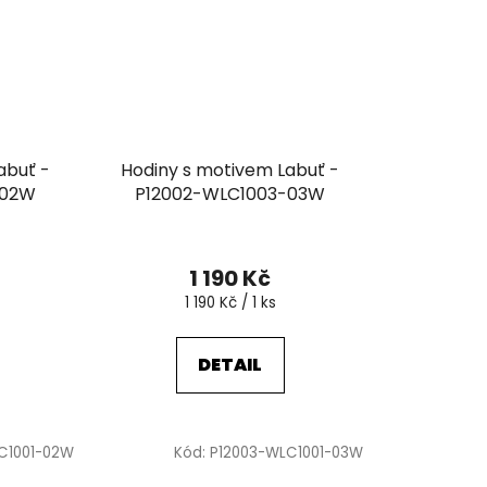
abuť -
Hodiny s motivem Labuť -
-02W
P12002-WLC1003-03W
1 190 Kč
Měrná
1 190 Kč / 1 ks
cena:
DETAIL
C1001-02W
Kód:
P12003-WLC1001-03W