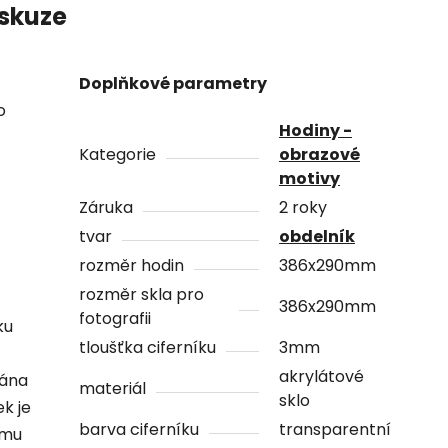
skuze
Doplňkové parametry
o
Hodiny -
Kategorie
obrazové
motivy
Záruka
2 roky
tvar
obdelník
rozměr hodin
386x290mm
rozměr skla pro
386x290mm
fotografii
ku
tloušťka ciferníku
3mm
akrylátové
vána
materiál
sklo
ek je
barva ciferníku
transparentní
ámu