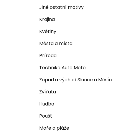
n
e
n
Jiné ostatní motivy
í
Krajina
p
a
Květiny
n
Města a místa
e
l
Příroda
Technika Auto Moto
Západ a východ Slunce a Měsíc
Zvířata
Hudba
Poušť
Moře a pláže