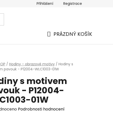
Přihlášení
Registrace
PRÁZDNÝ KOŠÍK
NÁKUPNÍ
KOŠÍK
HOP
/
Hodiny - obrazové motivy
/
Hodiny s
m pavouk - P12004-WLC1003-01W
diny s motivem
vouk - P12004-
C1003-01W
rné
dnoceno
Podrobnosti hodnocení