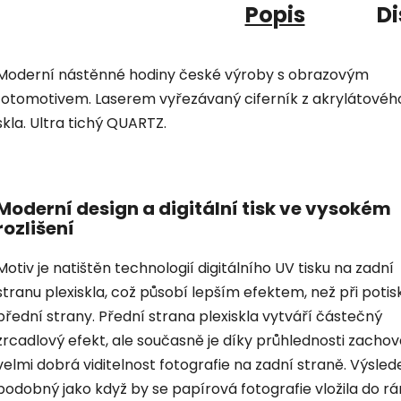
Popis
Di
Moderní nástěnné hodiny české výroby s obrazovým
fotomotivem. Laserem vyřezávaný ciferník z akrylátovéh
skla. Ultra tichý QUARTZ.
Moderní design a digitální tisk ve vysokém
rozlišení
Motiv je natištěn technologií digitálního UV tisku na zadní
stranu plexiskla, což působí lepším efektem, než při potis
přední strany. Přední strana plexiskla vytváří částečný
zrcadlový efekt, ale současně je díky průhlednosti zacho
velmi dobrá viditelnost fotografie na zadní straně. Výsled
podobný jako když by se papírová fotografie vložila do r