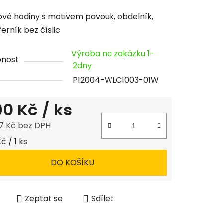
cení
vé hodiny s motivem pavouk, obdelník,
tu
ferník bez číslic
Výroba na zakázku 1-
pnost
2dny
P12004-WLC1003-01W
ček.
190 Kč
/ ks
7 Kč bez DPH
 cena:
Kč / 1 ks
DO KOŠÍKU
Zeptat se
Sdílet