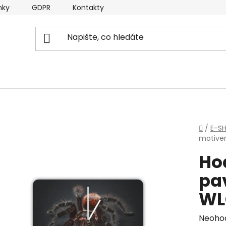
nky
GDPR
Kontakty
Domů
/
E-S
motive
Ho
pa
WL
Průmě
Neoho