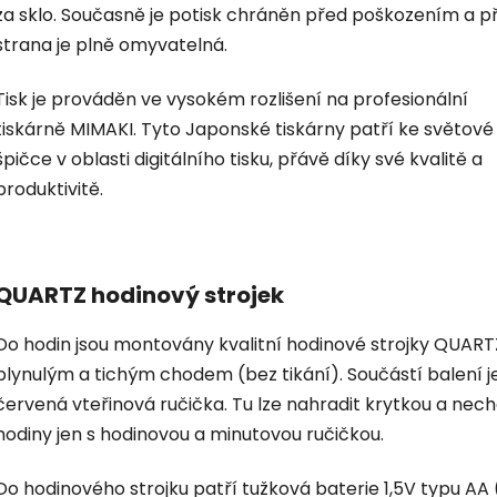
za sklo. Současně je potisk chráněn před poškozením a p
strana je plně omyvatelná.
Tisk je prováděn ve vysokém rozlišení na profesionální
tiskárně MIMAKI. Tyto Japonské tiskárny patří ke světové
špičce v oblasti digitálního tisku, přávě díky své kvalitě a
produktivitě.
QUARTZ hodinový strojek
Do hodin jsou montovány kvalitní hodinové strojky QUART
plynulým a tichým chodem (bez tikání). Součástí balení je
červená vteřinová ručička. Tu lze nahradit krytkou a nec
hodiny jen s hodinovou a minutovou ručičkou.
Do hodinového strojku patří tužková baterie 1,5V typu AA 