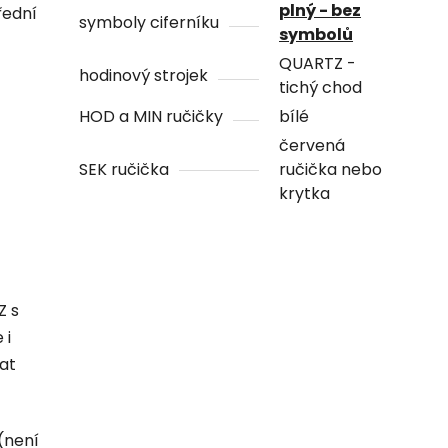
plný - bez
řední
symboly ciferníku
symbolů
QUARTZ -
hodinový strojek
tichý chod
HOD a MIN ručičky
bílé
červená
SEK ručička
ručička nebo
krytka
Z s
 i
hat
(není