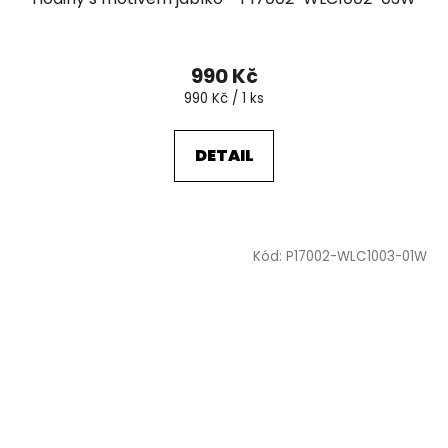
990 Kč
Měrná
990 Kč / 1 ks
cena:
DETAIL
Kód:
P17002-WLC1003-01W