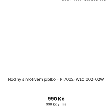
Hodiny s motivem jablko - P17002-WLC1002-02W
990 Kč
Měrná
990 Kč / 1 ks
cena: