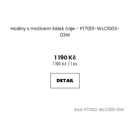
Hodiny s motivem šálek čaje - P17001-WLC1003-
03W
1 190 Kč
Měrná
1 190 Kč / 1 ks
cena:
DETAIL
Kód:
P17002-WLC1001-01W