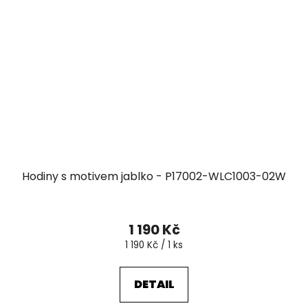
Hodiny s motivem jablko - P17002-WLC1003-02W
1 190 Kč
Měrná
1 190 Kč / 1 ks
cena:
DETAIL