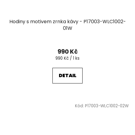
Hodiny s motivem zrnka kávy - P17003-WLC1002-
01W
990 Kč
Měrná
990 Kč / 1 ks
cena:
DETAIL
Kód:
P17003-WLC1002-02W