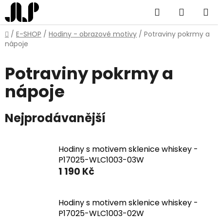
Přejít
Hledat
NÁKUP
na
obsah
KOŠÍK
Domů
/
E-SHOP
/
Hodiny - obrazové motivy
/
Potraviny pokrmy a
nápoje
Potraviny pokrmy a
nápoje
Nejprodávanější
Hodiny s motivem sklenice whiskey -
P17025-WLC1003-03W
1 190 Kč
Hodiny s motivem sklenice whiskey -
P17025-WLC1003-02W