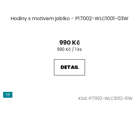
Hodiny s motivem jablko - P17002-WLC1001-03W
990 Kč
Měrná
990 Kč / 1 ks
cena:
DETAIL
TIP
Kód:
P17002-WLC1002-01W