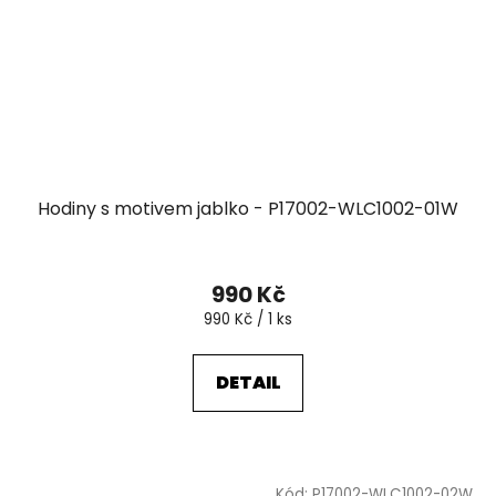
Hodiny s motivem jablko - P17002-WLC1002-01W
990 Kč
Měrná
990 Kč / 1 ks
cena:
DETAIL
Kód:
P17002-WLC1002-02W