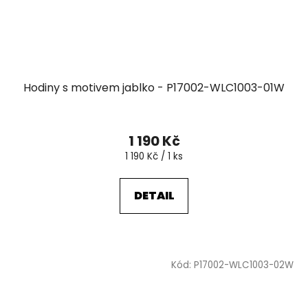
Hodiny s motivem jablko - P17002-WLC1003-01W
1 190 Kč
Měrná
1 190 Kč / 1 ks
cena:
DETAIL
Kód:
P17002-WLC1003-02W