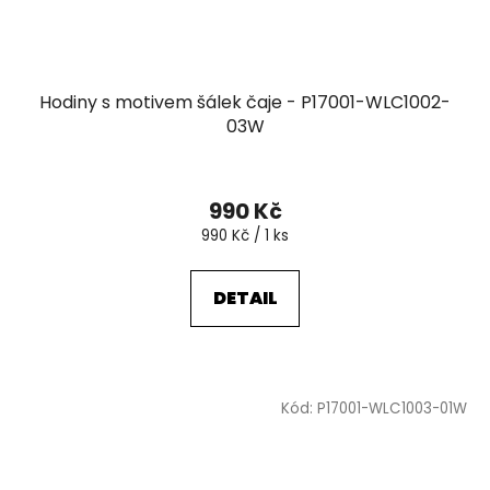
Hodiny s motivem šálek čaje - P17001-WLC1002-
03W
990 Kč
Měrná
990 Kč / 1 ks
cena:
DETAIL
Kód:
P17001-WLC1003-01W