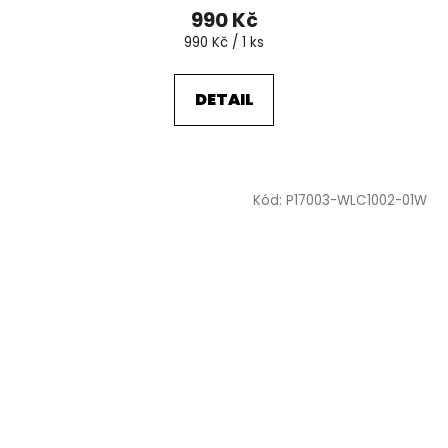
990 Kč
Měrná
990 Kč / 1 ks
cena:
DETAIL
Kód:
P17003-WLC1002-01W