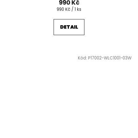
990 Kč
Měrná
990 Kč / 1 ks
cena:
DETAIL
Kód:
P17002-WLC1001-03W