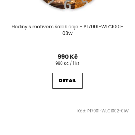
Hodiny s motivem šálek čaje - P17001-WLC1001-
03W
990 Kč
Měrná
990 Kč / 1 ks
cena:
DETAIL
Kód:
P17001-WLC1002-01W