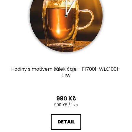
u
p
k
r
t
o
ů
d
u
k
t
ů
Hodiny s motivem šálek čaje - P17001-WLC1001-
01W
990 Kč
Měrná
990 Kč / 1 ks
cena:
DETAIL