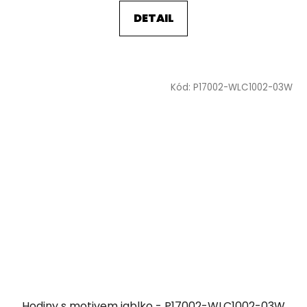
DETAIL
Kód:
P17002-WLC1002-03W
Hodiny s motivem jablko - P17002-WLC1002-03W