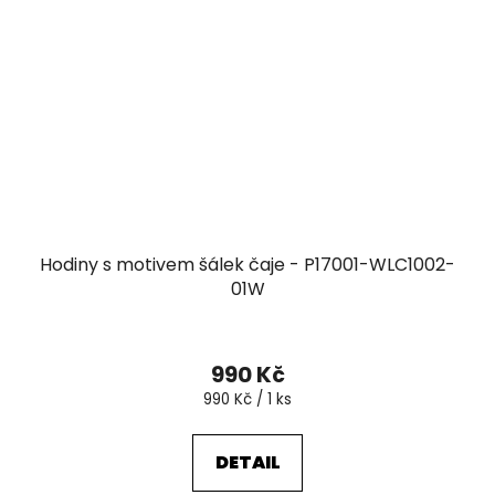
Hodiny s motivem šálek čaje - P17001-WLC1002-
01W
990 Kč
Měrná
990 Kč / 1 ks
cena:
DETAIL