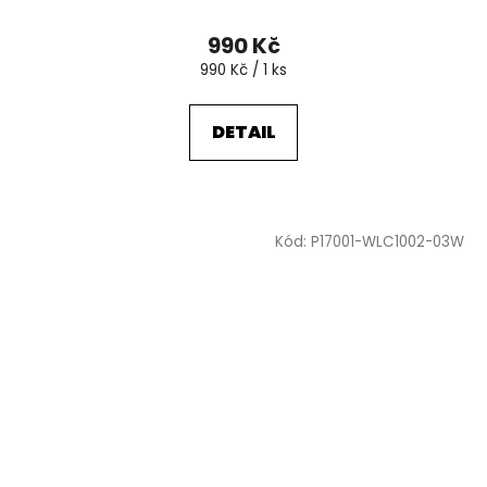
990 Kč
Měrná
990 Kč / 1 ks
cena:
DETAIL
Kód:
P17001-WLC1002-03W