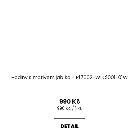
Hodiny s motivem jablko - P17002-WLC1001-01W
990 Kč
Měrná
990 Kč / 1 ks
cena:
DETAIL