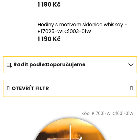
1 190 Kč
Hodiny s motivem sklenice whiskey -
P17025-WLC1003-01W
1 190 Kč
Ř
Řadit podle:
Doporučujeme
a
z
e
OTEVŘÍT FILTR
n
í
V
p
ý
Kód:
P17001-WLC1001-01W
r
p
o
i
d
s