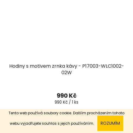
Hodiny s motivem zrnka kávy - P17003-WLC1002-
02W
990 Kč
Měrná
990 Kč / 1 ks
cena:
Tento web používá soubory cookie. Dalším procházením tohoto
DETAIL
ROZUMÍM
webu vyjadřujete souhlas s jejich používáním.