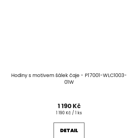
Hodiny s motivem šálek čaje - P17001-WLC1003-
01W
1 190 Kč
Měrná
1 190 Kč / 1 ks
cena:
DETAIL