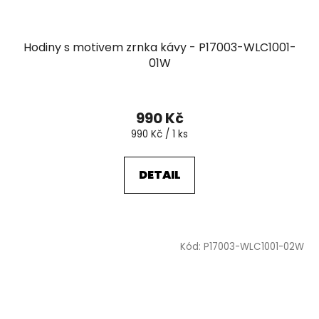
Hodiny s motivem zrnka kávy - P17003-WLC1001-
01W
990 Kč
Měrná
990 Kč / 1 ks
cena:
DETAIL
Kód:
P17003-WLC1001-02W