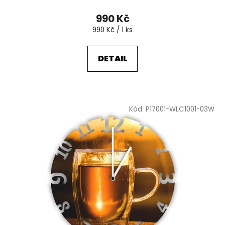
990 Kč
Měrná
990 Kč / 1 ks
cena:
DETAIL
Kód:
P17001-WLC1001-03W