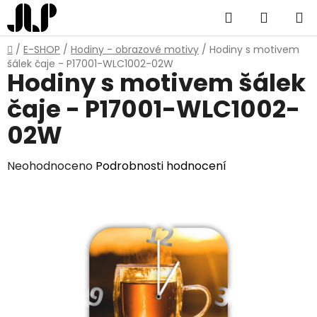
Přejít
Hledat
NÁKUP
na
obsah
KOŠÍK
Domů
/
E-SHOP
/
Hodiny - obrazové motivy
/
Hodiny s motivem
šálek čaje - P17001-WLC1002-02W
Hodiny s motivem šálek
čaje - P17001-WLC1002-
02W
Průměrné
Neohodnoceno
Podrobnosti hodnocení
hodnocení
produktu
je
0,0
z
5
hvězdiček.