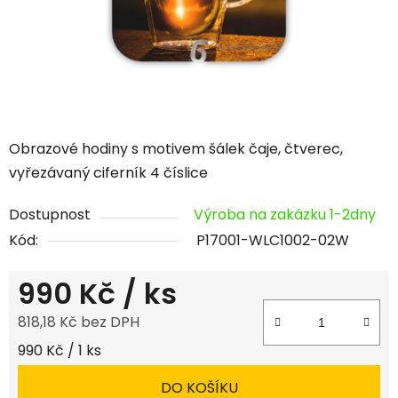
Obrazové hodiny s motivem šálek čaje, čtverec,
vyřezávaný ciferník 4 číslice
Dostupnost
Výroba na zakázku 1-2dny
Kód:
P17001-WLC1002-02W
990 Kč
/ ks
818,18 Kč bez DPH
Měrná cena:
990 Kč / 1 ks
DO KOŠÍKU