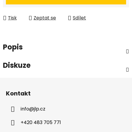
Tisk
Zeptat se
Sdílet
Popis
Diskuze
Z
á
Kontakt
p
a
info
@
jlp.cz
t
í
+420 483 705 771