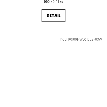
Měrná
990 Kč / 1 ks
cena:
DETAIL
Kód:
P01001-WLC1002-03W