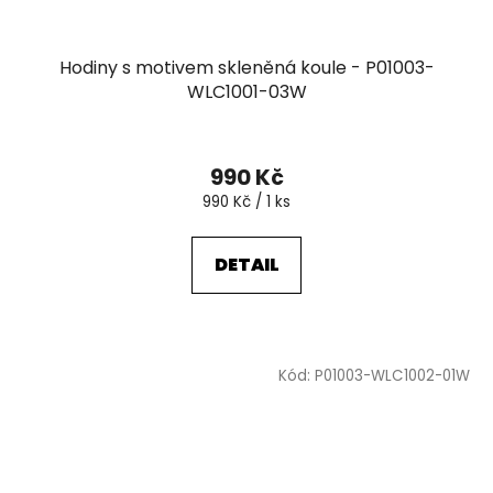
Hodiny s motivem skleněná koule - P01003-
WLC1001-03W
990 Kč
Měrná
990 Kč / 1 ks
cena:
DETAIL
Kód:
P01003-WLC1002-01W