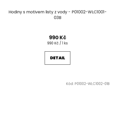
Hodiny s motivem listy z vody - P01002-WLC1001-
03B
990 Kč
Měrná
990 Kč / 1 ks
cena:
DETAIL
Kód:
P01002-WLC1002-01B