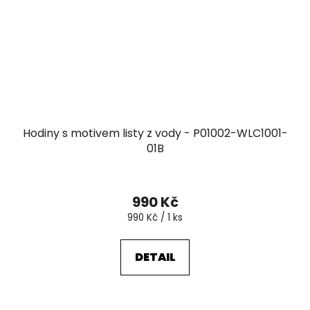
Hodiny s motivem listy z vody - P01002-WLC1001-
01B
990 Kč
Měrná
990 Kč / 1 ks
cena:
DETAIL