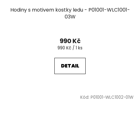
Hodiny s motivem kostky ledu - P01001-WLC1001-
03W
990 Kč
Měrná
990 Kč / 1 ks
cena:
DETAIL
Kód:
P01001-WLC1002-01W