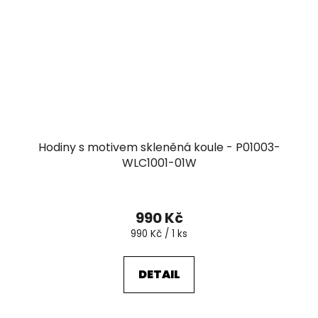
Hodiny s motivem skleněná koule - P01003-
WLC1001-01W
990 Kč
Měrná
990 Kč / 1 ks
cena:
DETAIL