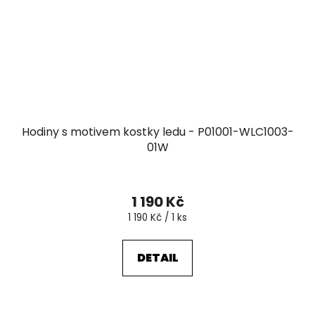
Hodiny s motivem kostky ledu - P01001-WLC1003-
01W
1 190 Kč
Měrná
1 190 Kč / 1 ks
cena:
DETAIL