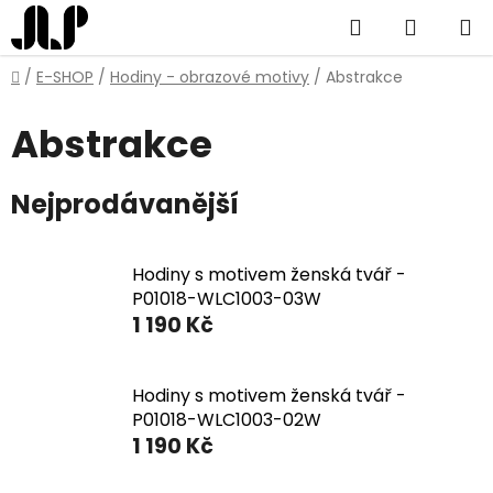
Přejít
Hledat
NÁKUP
na
obsah
KOŠÍK
Domů
/
E-SHOP
/
Hodiny - obrazové motivy
/
Abstrakce
Abstrakce
Nejprodávanější
Hodiny s motivem ženská tvář -
P01018-WLC1003-03W
1 190 Kč
Hodiny s motivem ženská tvář -
P01018-WLC1003-02W
1 190 Kč