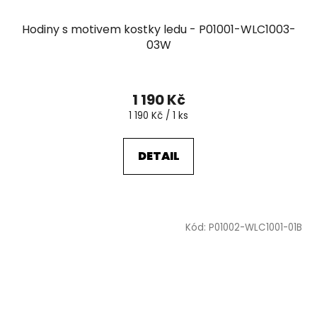
Hodiny s motivem kostky ledu - P01001-WLC1003-
03W
1 190 Kč
Měrná
1 190 Kč / 1 ks
cena:
DETAIL
Kód:
P01002-WLC1001-01B