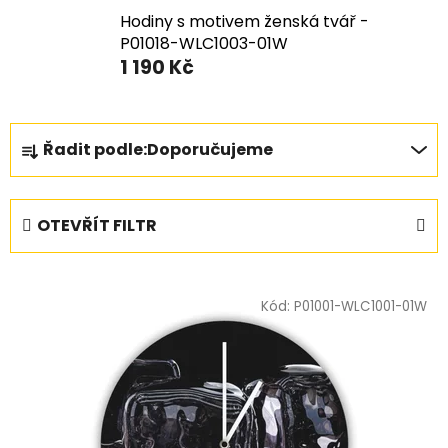
Hodiny s motivem ženská tvář -
P01018-WLC1003-01W
1 190 Kč
Ř
Řadit podle:
Doporučujeme
a
z
e
OTEVŘÍT FILTR
n
í
V
p
ý
Kód:
P01001-WLC1001-01W
r
p
o
i
d
s
u
p
k
r
t