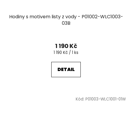
Hodiny s motivem listy z vody - P01002-WLC1003-
03B
1 190 Kč
Měrná
1 190 Kč / 1 ks
cena:
DETAIL
Kód:
P01003-WLC1001-01W