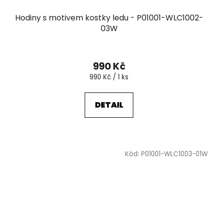
Hodiny s motivem kostky ledu - P01001-WLC1002-
03W
990 Kč
Měrná
990 Kč / 1 ks
cena:
DETAIL
Kód:
P01001-WLC1003-01W