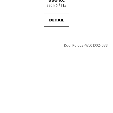
990 Kč
Měrná
990 Kč / 1 ks
cena:
DETAIL
Kód:
P01002-WLC1002-03B