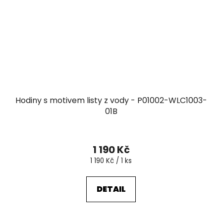
Hodiny s motivem listy z vody - P01002-WLC1003-
01B
1 190 Kč
Měrná
1 190 Kč / 1 ks
cena:
DETAIL