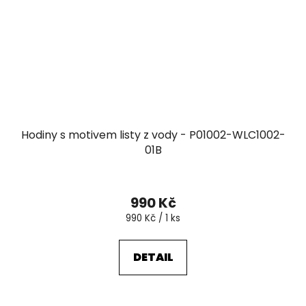
Hodiny s motivem listy z vody - P01002-WLC1002-
01B
990 Kč
Měrná
990 Kč / 1 ks
cena:
DETAIL