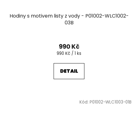
Hodiny s motivem listy z vody - P01002-WLC1002-
03B
990 Kč
Měrná
990 Kč / 1 ks
cena:
DETAIL
Kód:
P01002-WLC1003-01B