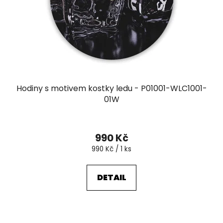
o
ů
d
u
k
t
ů
Hodiny s motivem kostky ledu - P01001-WLC1001-
01W
990 Kč
Měrná
990 Kč / 1 ks
cena:
DETAIL