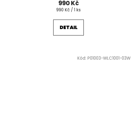
990 Kč
Měrná
990 Kč / 1 ks
cena:
DETAIL
Kód:
P01003-WLC1001-03W