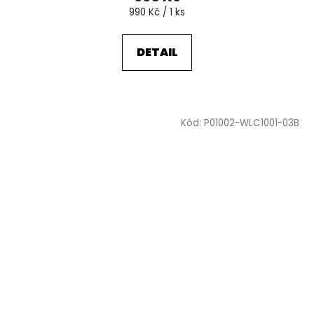
Měrná
990 Kč / 1 ks
cena:
DETAIL
Kód:
P01002-WLC1001-03B