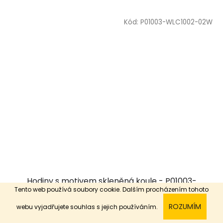
Kód:
P01003-WLC1002-02W
Hodiny s motivem skleněná koule - P01003-
Tento web používá soubory cookie. Dalším procházením tohoto
WLC1002-02W
ROZUMÍM
webu vyjadřujete souhlas s jejich používáním.