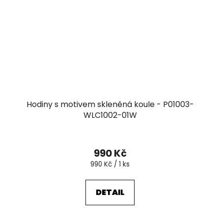
Hodiny s motivem skleněná koule - P01003-
WLC1002-01W
990 Kč
Měrná
990 Kč / 1 ks
cena:
DETAIL