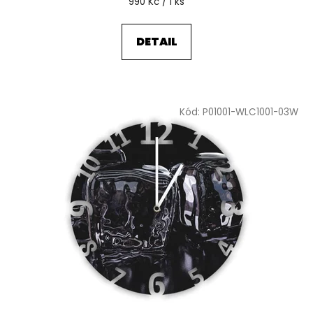
Měrná
990 Kč / 1 ks
cena:
DETAIL
Kód:
P01001-WLC1001-03W