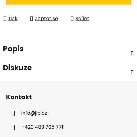
Tisk
Zeptat se
Sdílet
Popis
Diskuze
Z
á
Kontakt
p
a
info
@
jlp.cz
t
í
+420 483 705 771