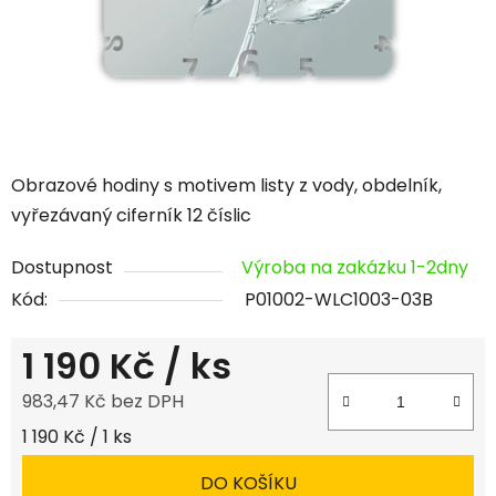
Obrazové hodiny s motivem listy z vody, obdelník,
vyřezávaný ciferník 12 číslic
Dostupnost
Výroba na zakázku 1-2dny
Kód:
P01002-WLC1003-03B
1 190 Kč
/ ks
983,47 Kč bez DPH
Měrná cena:
1 190 Kč / 1 ks
DO KOŠÍKU