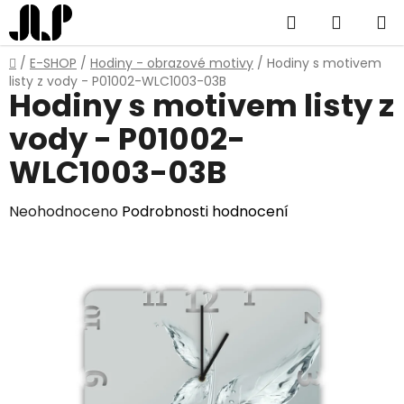
Přejít
Hledat
NÁKUP
na
obsah
KOŠÍK
Domů
/
E-SHOP
/
Hodiny - obrazové motivy
/
Hodiny s motivem
listy z vody - P01002-WLC1003-03B
Hodiny s motivem listy z
vody - P01002-
WLC1003-03B
Průměrné
Neohodnoceno
Podrobnosti hodnocení
hodnocení
produktu
je
0,0
z
5
hvězdiček.