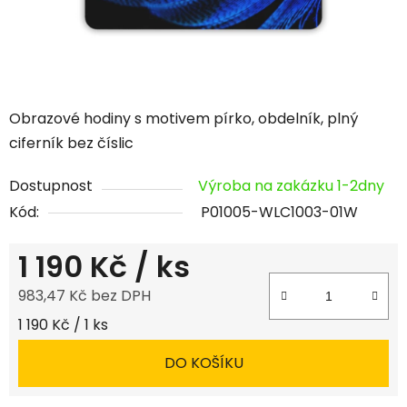
Obrazové hodiny s motivem pírko, obdelník, plný
ciferník bez číslic
Dostupnost
Výroba na zakázku 1-2dny
Kód:
P01005-WLC1003-01W
1 190 Kč
/ ks
983,47 Kč bez DPH
Měrná cena:
1 190 Kč / 1 ks
DO KOŠÍKU