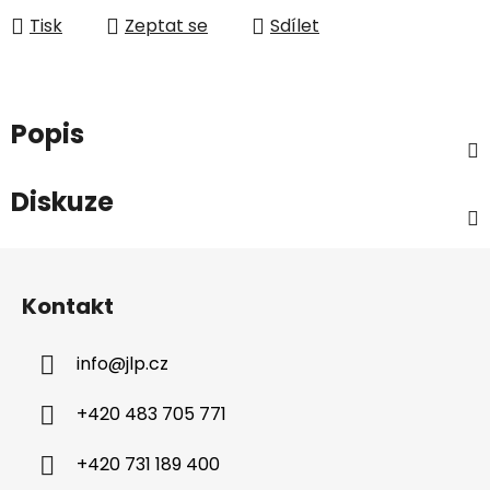
Tisk
Zeptat se
Sdílet
Popis
Diskuze
Z
á
Kontakt
p
a
info
@
jlp.cz
t
í
+420 483 705 771
+420 731 189 400