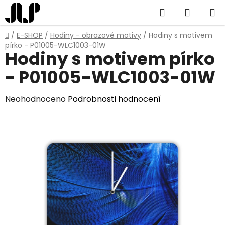
Přejít
Hledat
NÁKUP
na
obsah
KOŠÍK
Domů
/
E-SHOP
/
Hodiny - obrazové motivy
/
Hodiny s motivem
pírko - P01005-WLC1003-01W
Hodiny s motivem pírko
- P01005-WLC1003-01W
Průměrné
Neohodnoceno
Podrobnosti hodnocení
hodnocení
produktu
je
0,0
z
5
hvězdiček.