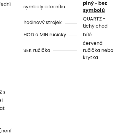
plný - bez
řední
symboly ciferníku
symbolů
QUARTZ -
hodinový strojek
tichý chod
HOD a MIN ručičky
bílé
červená
SEK ručička
ručička nebo
krytka
Z s
 i
hat
(není