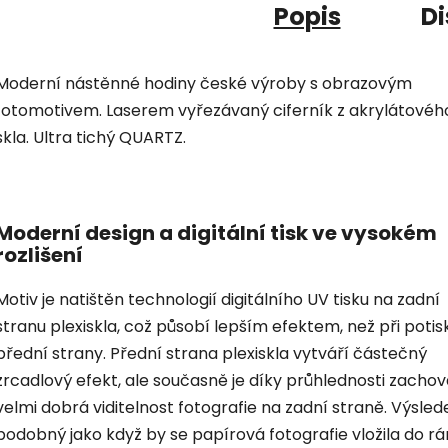
Popis
Di
Moderní nástěnné hodiny české výroby s obrazovým
fotomotivem. Laserem vyřezávaný ciferník z akrylátovéh
skla. Ultra tichý QUARTZ.
Moderní design a digitální tisk ve vysokém
rozlišení
Motiv je natištěn technologií digitálního UV tisku na zadní
stranu plexiskla, což působí lepším efektem, než při potis
přední strany. Přední strana plexiskla vytváří částečný
zrcadlový efekt, ale současně je díky průhlednosti zacho
velmi dobrá viditelnost fotografie na zadní straně. Výsled
podobný jako když by se papírová fotografie vložila do r