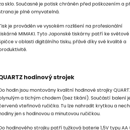
za sklo. Současně je potisk chráněn před poškozením a p
strana je plně omyvatelná.
Tisk je prováděn ve vysokém rozlišení na profesionální
tiskárně MIMAKI. Tyto Japonské tiskárny patří ke světové
špičce v oblasti digitálního tisku, přávě díky své kvalitě a
produktivitě.
QUARTZ hodinový strojek
Do hodin jsou montovány kvalitní hodinové strojky QUART
plynulým a tichým chodem (bez tikání). Součástí balení je
červená vteřinová ručička. Tu lze nahradit krytkou a nec
hodiny jen s hodinovou a minutovou ručičkou.
Do hodinového strojku patří tužková baterie 1,5V typu AA 