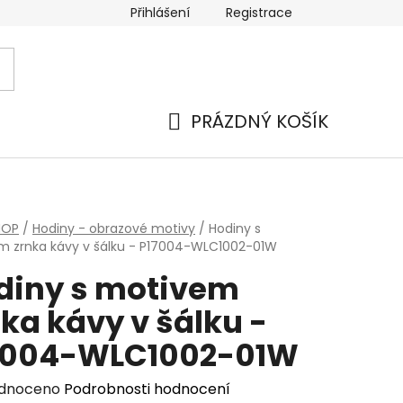
Přihlášení
Registrace
PRÁZDNÝ KOŠÍK
NÁKUPNÍ
KOŠÍK
HOP
/
Hodiny - obrazové motivy
/
Hodiny s
 zrnka kávy v šálku - P17004-WLC1002-01W
diny s motivem
ka kávy v šálku -
7004-WLC1002-01W
rné
dnoceno
Podrobnosti hodnocení