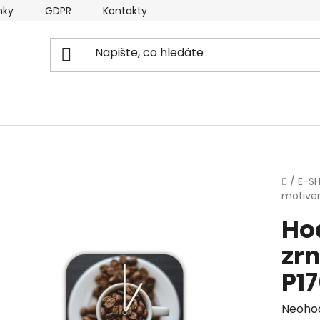
nky
GDPR
Kontakty
Domů
/
E-S
motivem
Ho
zrn
P1
Průmě
Neoho