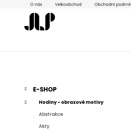
Přejít
O nás
Velkoobchod
Obchodní podmí
na
obsah
P
K
Přeskočit
E-SHOP
a
kategorie
o
t
s
Hodiny - obrazové motivy
e
t
g
Abstrakce
r
o
a
r
Akty
i