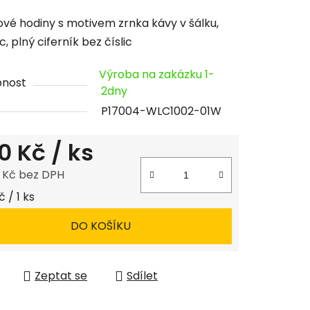
cení
vé hodiny s motivem zrnka kávy v šálku,
tu
, plný ciferník bez číslic
Výroba na zakázku 1-
pnost
2dny
P17004-WLC1002-01W
ček.
0 Kč
/ ks
8 Kč bez DPH
 cena:
 / 1 ks
DO KOŠÍKU
Zeptat se
Sdílet