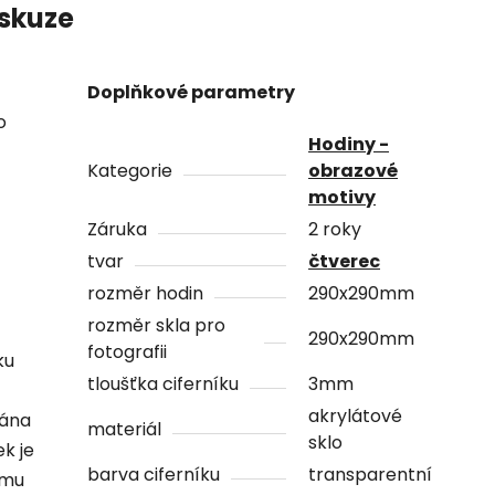
skuze
Doplňkové parametry
o
Hodiny -
Kategorie
obrazové
motivy
Záruka
2 roky
tvar
čtverec
rozměr hodin
290x290mm
rozměr skla pro
290x290mm
fotografii
ku
tloušťka ciferníku
3mm
akrylátové
vána
materiál
sklo
ek je
barva ciferníku
transparentní
ámu