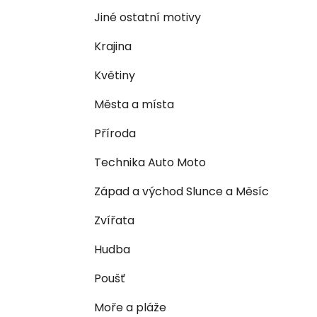
n
e
n
Jiné ostatní motivy
í
Krajina
p
a
Květiny
n
Města a místa
e
l
Příroda
Technika Auto Moto
Západ a východ Slunce a Měsíc
Zvířata
Hudba
Poušť
Moře a pláže