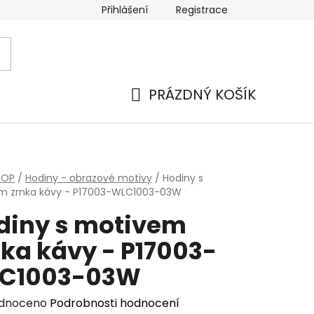
Přihlášení
Registrace
PRÁZDNÝ KOŠÍK
NÁKUPNÍ
KOŠÍK
HOP
/
Hodiny - obrazové motivy
/
Hodiny s
m zrnka kávy - P17003-WLC1003-03W
diny s motivem
nka kávy - P17003-
C1003-03W
rné
dnoceno
Podrobnosti hodnocení