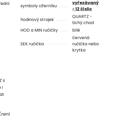
vyřezávaný
řední
symboly ciferníku
- 12 číslic
QUARTZ -
hodinový strojek
tichý chod
HOD a MIN ručičky
bílé
červená
SEK ručička
ručička nebo
krytka
Z s
 i
hat
(není