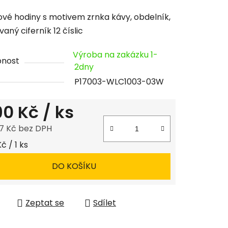
cení
vé hodiny s motivem zrnka kávy, obdelník,
tu
aný ciferník 12 číslic
Výroba na zakázku 1-
pnost
2dny
P17003-WLC1003-03W
ček.
190 Kč
/ ks
7 Kč bez DPH
 cena:
Kč / 1 ks
DO KOŠÍKU
Zeptat se
Sdílet