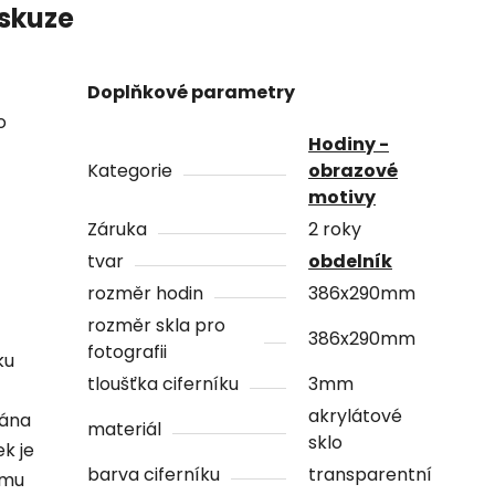
skuze
Doplňkové parametry
o
Hodiny -
Kategorie
obrazové
motivy
Záruka
2 roky
tvar
obdelník
rozměr hodin
386x290mm
rozměr skla pro
386x290mm
fotografii
ku
tloušťka ciferníku
3mm
akrylátové
vána
materiál
sklo
ek je
barva ciferníku
transparentní
ámu