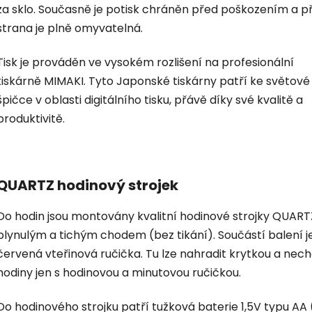
za sklo. Současně je potisk chráněn před poškozením a p
strana je plně omyvatelná.
Tisk je prováděn ve vysokém rozlišení na profesionální
tiskárně MIMAKI. Tyto Japonské tiskárny patří ke světové
špičce v oblasti digitálního tisku, přávě díky své kvalitě a
produktivitě.
QUARTZ hodinový strojek
Do hodin jsou montovány kvalitní hodinové strojky QUART
plynulým a tichým chodem (bez tikání). Součástí balení je
červená vteřinová ručička. Tu lze nahradit krytkou a nec
hodiny jen s hodinovou a minutovou ručičkou.
Do hodinového strojku patří tužková baterie 1,5V typu AA 