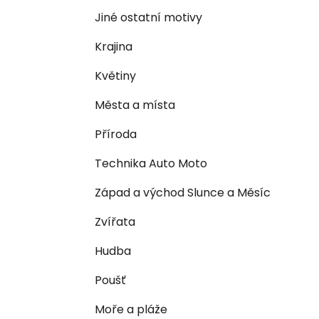
n
e
n
Jiné ostatní motivy
í
Krajina
p
a
Květiny
n
Města a místa
e
l
Příroda
Technika Auto Moto
Západ a východ Slunce a Měsíc
Zvířata
Hudba
Poušť
Moře a pláže