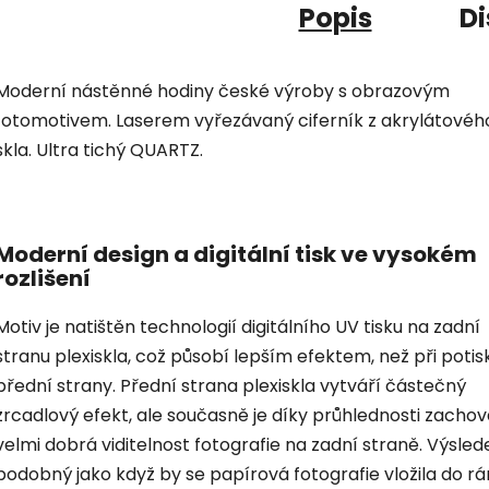
Popis
Di
Moderní nástěnné hodiny české výroby s obrazovým
fotomotivem. Laserem vyřezávaný ciferník z akrylátovéh
skla. Ultra tichý QUARTZ.
Moderní design a digitální tisk ve vysokém
rozlišení
Motiv je natištěn technologií digitálního UV tisku na zadní
stranu plexiskla, což působí lepším efektem, než při potis
přední strany. Přední strana plexiskla vytváří částečný
zrcadlový efekt, ale současně je díky průhlednosti zacho
velmi dobrá viditelnost fotografie na zadní straně. Výsled
podobný jako když by se papírová fotografie vložila do r