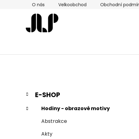
Přejít
O nás
Velkoobchod
Obchodní podmí
na
obsah
P
K
Přeskočit
E-SHOP
a
kategorie
o
t
s
Hodiny - obrazové motivy
e
t
g
Abstrakce
r
o
a
r
Akty
i