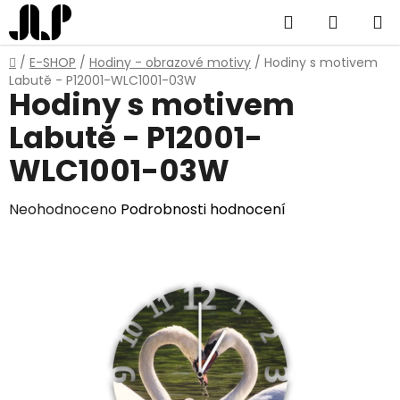
Přejít
Hledat
NÁKUP
na
obsah
KOŠÍK
Domů
/
E-SHOP
/
Hodiny - obrazové motivy
/
Hodiny s motivem
Labutě - P12001-WLC1001-03W
Hodiny s motivem
Labutě - P12001-
WLC1001-03W
Průměrné
Neohodnoceno
Podrobnosti hodnocení
hodnocení
produktu
je
0,0
z
5
hvězdiček.