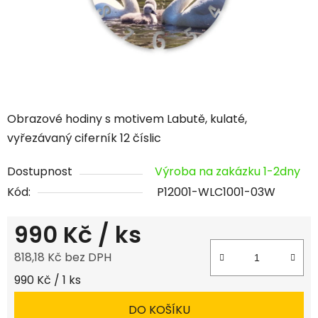
Obrazové hodiny s motivem Labutě, kulaté,
vyřezávaný ciferník 12 číslic
Dostupnost
Výroba na zakázku 1-2dny
Kód:
P12001-WLC1001-03W
990 Kč
/ ks
818,18 Kč bez DPH
Měrná cena:
990 Kč / 1 ks
DO KOŠÍKU