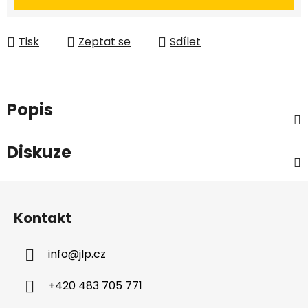
Tisk
Zeptat se
Sdílet
Popis
Diskuze
Z
á
Kontakt
p
a
info
@
jlp.cz
t
í
+420 483 705 771