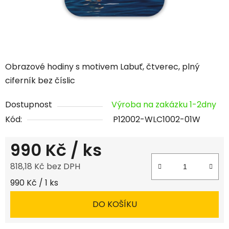
Obrazové hodiny s motivem Labuť, čtverec, plný
ciferník bez číslic
Dostupnost
Výroba na zakázku 1-2dny
Kód:
P12002-WLC1002-01W
990 Kč
/ ks
818,18 Kč bez DPH
Měrná cena:
990 Kč / 1 ks
DO KOŠÍKU