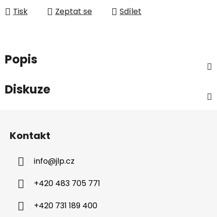
Tisk
Zeptat se
Sdílet
Popis
Diskuze
Z
á
Kontakt
p
a
info
@
jlp.cz
t
í
+420 483 705 771
+420 731 189 400