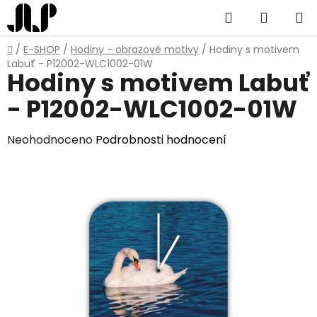
Přejít
Hledat
NÁKUP
na
obsah
KOŠÍK
Domů
/
E-SHOP
/
Hodiny - obrazové motivy
/
Hodiny s motivem
Labuť - P12002-WLC1002-01W
Hodiny s motivem Labuť
- P12002-WLC1002-01W
Průměrné
Neohodnoceno
Podrobnosti hodnocení
hodnocení
produktu
je
0,0
z
5
hvězdiček.