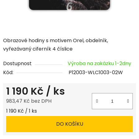
Obrazové hodiny s motivem Orel, obdelník,
vyřezávaný ciferník 4 číslice
Dostupnost
Výroba na zakázku 1-2dny
Kód:
P12003-WLC1003-02W
1 190 Kč
/ ks
983,47 Kč bez DPH
Měrná cena:
1 190 Kč / 1 ks
DO KOŠÍKU