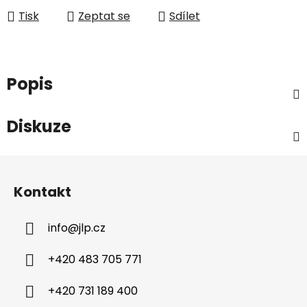
Tisk
Zeptat se
Sdílet
Popis
Diskuze
Z
á
Kontakt
p
a
info
@
jlp.cz
t
í
+420 483 705 771
+420 731 189 400