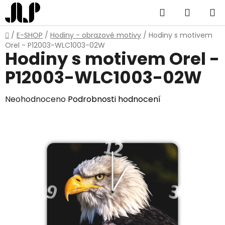
Přejít
Hledat
NÁKUP
na
obsah
KOŠÍK
Domů
/
E-SHOP
/
Hodiny - obrazové motivy
/
Hodiny s motivem
Orel - P12003-WLC1003-02W
Hodiny s motivem Orel -
P12003-WLC1003-02W
Průměrné
Neohodnoceno
Podrobnosti hodnocení
hodnocení
produktu
je
0,0
z
5
hvězdiček.