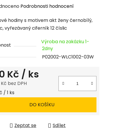
rné
dnoceno
Podrobnosti hodnocení
cení
vé hodiny s motivem akt ženy černobílý,
tu
, vyřezávaný ciferník 12 číslic
Výroba na zakázku 1-
pnost
2dny
P02002-WLC1002-03W
ček.
0 Kč
/ ks
8 Kč bez DPH
 cena:
 / 1 ks
DO KOŠÍKU
Zeptat se
Sdílet