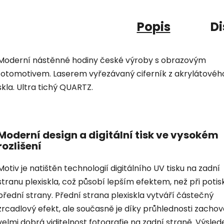
Popis
Di
Moderní nástěnné hodiny české výroby s obrazovým
fotomotivem. Laserem vyřezávaný ciferník z akrylátovéh
skla. Ultra tichý QUARTZ.
Moderní design a digitální tisk ve vysokém
rozlišení
Motiv je natištěn technologií digitálního UV tisku na zadní
stranu plexiskla, což působí lepším efektem, než při potis
přední strany. Přední strana plexiskla vytváří částečný
zrcadlový efekt, ale současně je díky průhlednosti zacho
velmi dobrá viditelnost fotografie na zadní straně. Výsled