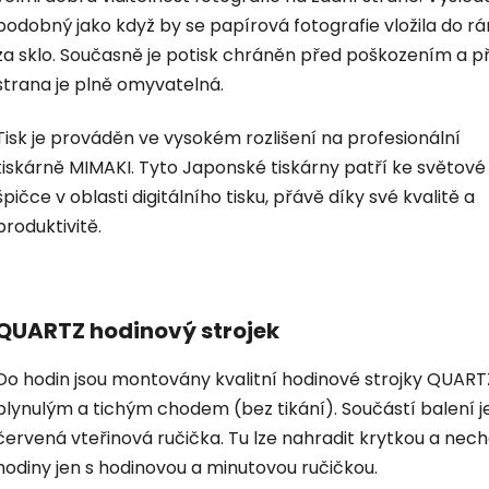
podobný jako když by se papírová fotografie vložila do r
za sklo. Současně je potisk chráněn před poškozením a p
strana je plně omyvatelná.
Tisk je prováděn ve vysokém rozlišení na profesionální
tiskárně MIMAKI. Tyto Japonské tiskárny patří ke světové
špičce v oblasti digitálního tisku, přávě díky své kvalitě a
produktivitě.
QUARTZ hodinový strojek
Do hodin jsou montovány kvalitní hodinové strojky QUART
plynulým a tichým chodem (bez tikání). Součástí balení je
červená vteřinová ručička. Tu lze nahradit krytkou a nec
hodiny jen s hodinovou a minutovou ručičkou.