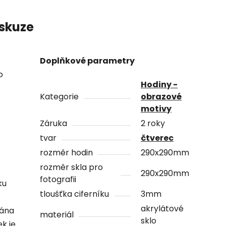
skuze
Doplňkové parametry
o
Hodiny -
Kategorie
obrazové
motivy
Záruka
2 roky
tvar
čtverec
rozměr hodin
290x290mm
rozměr skla pro
290x290mm
fotografii
ku
tloušťka ciferníku
3mm
akrylátové
vána
materiál
sklo
ek je