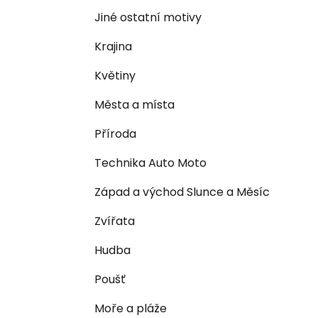
n
e
n
Jiné ostatní motivy
í
Krajina
p
a
Květiny
n
Města a místa
e
l
Příroda
Technika Auto Moto
Západ a východ Slunce a Měsíc
Zvířata
Hudba
Poušť
Moře a pláže