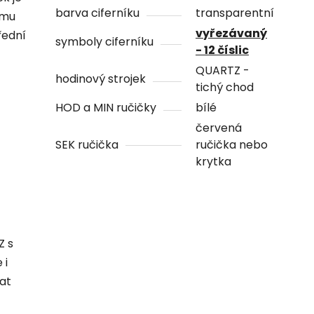
barva ciferníku
transparentní
ámu
vyřezávaný
řední
symboly ciferníku
- 12 číslic
QUARTZ -
hodinový strojek
tichý chod
HOD a MIN ručičky
bílé
červená
SEK ručička
ručička nebo
krytka
Z s
 i
hat