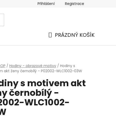
Přihlášení
Registrace
PRÁZDNÝ KOŠÍK
NÁKUPNÍ
KOŠÍK
HOP
/
Hodiny - obrazové motivy
/
Hodiny s
m akt ženy černobílý - P02002-WLC1002-03W
diny s motivem akt
y černobílý -
2002-WLC1002-
W