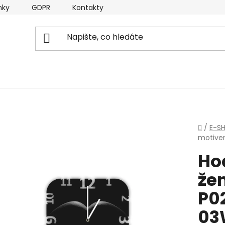
nky
GDPR
Kontakty
Domů
/
E-S
motive
Ho
žen
P0
03