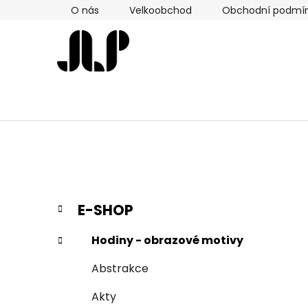
Přejít
O nás
Velkoobchod
Obchodní podmí
na
obsah
P
K
Přeskočit
E-SHOP
a
kategorie
o
t
s
Hodiny - obrazové motivy
e
t
g
Abstrakce
r
o
a
r
Akty
i