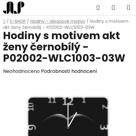
Přejít
Hledat
NÁKUP
na
obsah
KOŠÍK
Domů
/
E-SHOP
/
Hodiny - obrazové motivy
/
Hodiny s motivem
akt ženy černobílý - P02002-WLC1003-03W
Hodiny s motivem akt
ženy černobílý -
P02002-WLC1003-03W
Průměrné
Neohodnoceno
Podrobnosti hodnocení
hodnocení
produktu
je
0,0
z
5
hvězdiček.