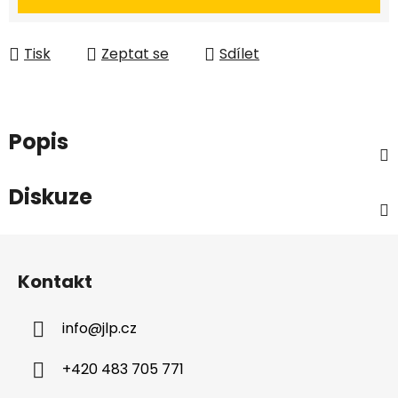
Tisk
Zeptat se
Sdílet
Popis
Diskuze
Z
á
Kontakt
p
a
info
@
jlp.cz
t
í
+420 483 705 771