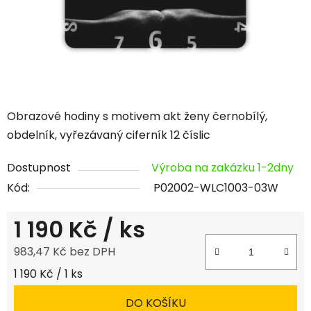
Obrazové hodiny s motivem akt ženy černobílý,
obdelník, vyřezávaný ciferník 12 číslic
Dostupnost
Výroba na zakázku 1-2dny
Kód:
P02002-WLC1003-03W
1 190 Kč
/ ks
983,47 Kč bez DPH
Měrná cena:
1 190 Kč / 1 ks
DO KOŠÍKU