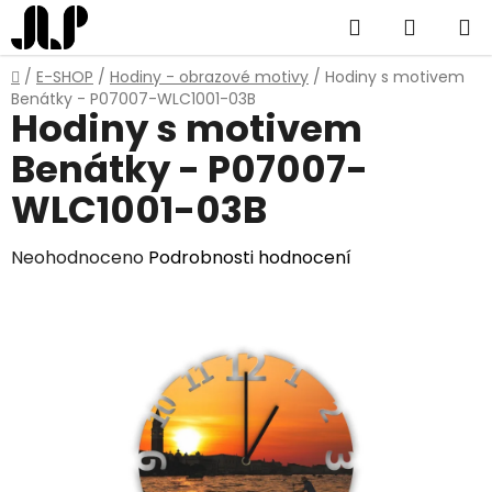
Přejít
Hledat
NÁKUP
na
obsah
KOŠÍK
Domů
/
E-SHOP
/
Hodiny - obrazové motivy
/
Hodiny s motivem
Benátky - P07007-WLC1001-03B
Hodiny s motivem
Benátky - P07007-
WLC1001-03B
Průměrné
Neohodnoceno
Podrobnosti hodnocení
hodnocení
produktu
je
0,0
z
5
hvězdiček.