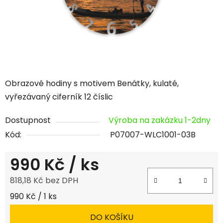
Obrazové hodiny s motivem Benátky, kulaté,
vyřezávaný ciferník 12 číslic
Dostupnost
Výroba na zakázku 1-2dny
Kód:
P07007-WLC1001-03B
990 Kč
/ ks
818,18 Kč bez DPH
Měrná cena:
990 Kč / 1 ks
DO KOŠÍKU