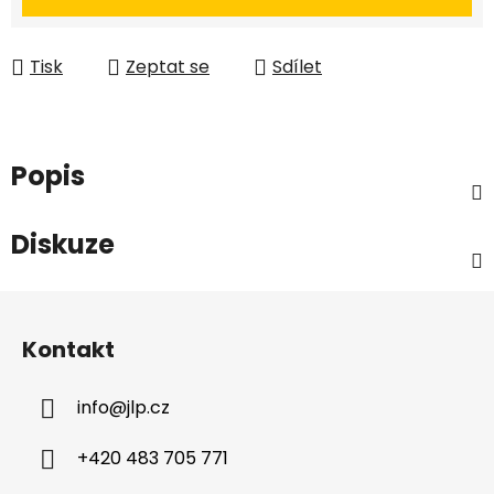
Tisk
Zeptat se
Sdílet
Popis
Diskuze
Z
á
Kontakt
p
a
info
@
jlp.cz
t
í
+420 483 705 771