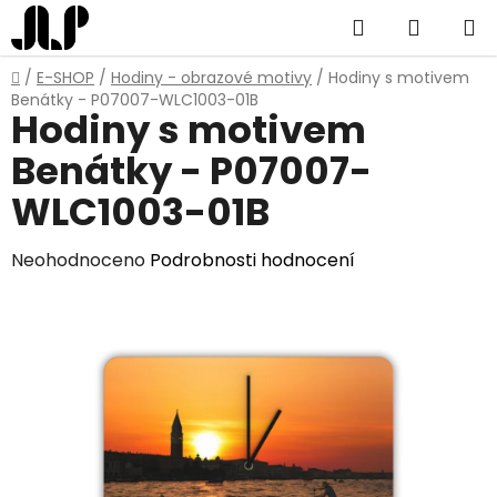
Přejít
Hledat
NÁKUP
na
obsah
KOŠÍK
Domů
/
E-SHOP
/
Hodiny - obrazové motivy
/
Hodiny s motivem
Benátky - P07007-WLC1003-01B
Hodiny s motivem
Benátky - P07007-
WLC1003-01B
Průměrné
Neohodnoceno
Podrobnosti hodnocení
hodnocení
produktu
je
0,0
z
5
hvězdiček.