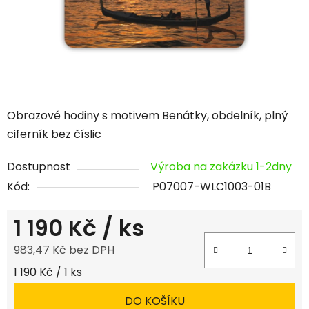
Obrazové hodiny s motivem Benátky, obdelník, plný
ciferník bez číslic
Dostupnost
Výroba na zakázku 1-2dny
Kód:
P07007-WLC1003-01B
1 190 Kč
/ ks
983,47 Kč bez DPH
Měrná cena:
1 190 Kč / 1 ks
DO KOŠÍKU