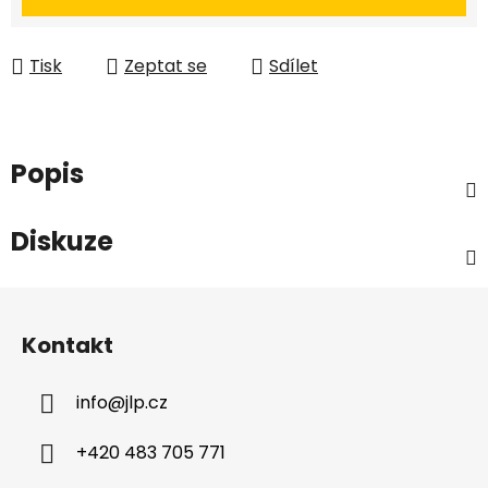
Tisk
Zeptat se
Sdílet
Popis
Diskuze
Z
á
Kontakt
p
a
info
@
jlp.cz
t
í
+420 483 705 771