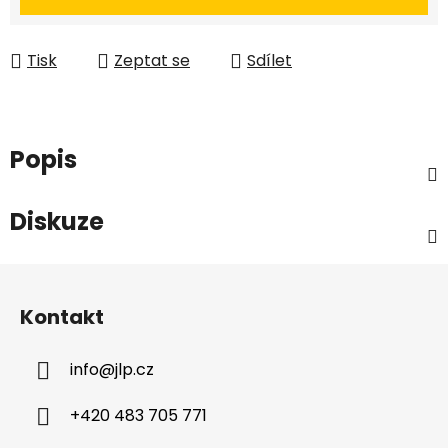
Tisk
Zeptat se
Sdílet
Popis
Diskuze
Z
á
Kontakt
p
a
info
@
jlp.cz
t
í
+420 483 705 771