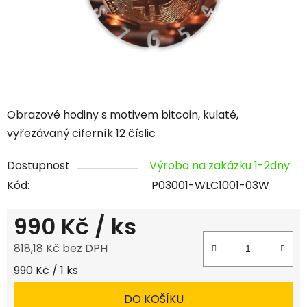
Obrazové hodiny s motivem bitcoin, kulaté,
vyřezávaný ciferník 12 číslic
Dostupnost
Výroba na zakázku 1-2dny
Kód:
P03001-WLC1001-03W
990 Kč
/ ks
818,18 Kč bez DPH
Měrná cena:
990 Kč / 1 ks
DO KOŠÍKU