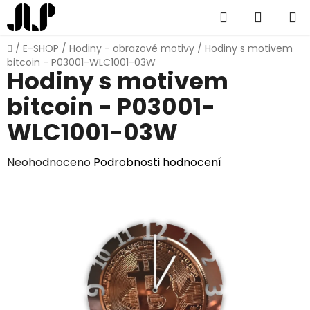
Přejít
Hledat
NÁKUP
na
obsah
KOŠÍK
Domů
/
E-SHOP
/
Hodiny - obrazové motivy
/
Hodiny s motivem
bitcoin - P03001-WLC1001-03W
Hodiny s motivem
bitcoin - P03001-
WLC1001-03W
Průměrné
Neohodnoceno
Podrobnosti hodnocení
hodnocení
produktu
je
0,0
z
5
hvězdiček.