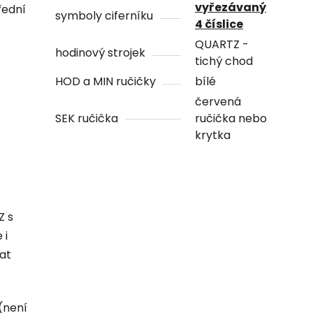
vyřezávaný
řední
symboly ciferníku
4 číslice
QUARTZ -
hodinový strojek
tichý chod
HOD a MIN ručičky
bílé
červená
SEK ručička
ručička nebo
krytka
Z s
 i
hat
(není