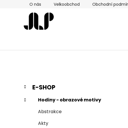
Přejít
O nás
Velkoobchod
Obchodní podmí
na
obsah
P
K
Přeskočit
E-SHOP
a
kategorie
o
t
s
Hodiny - obrazové motivy
e
t
g
Abstrakce
r
o
a
r
Akty
i