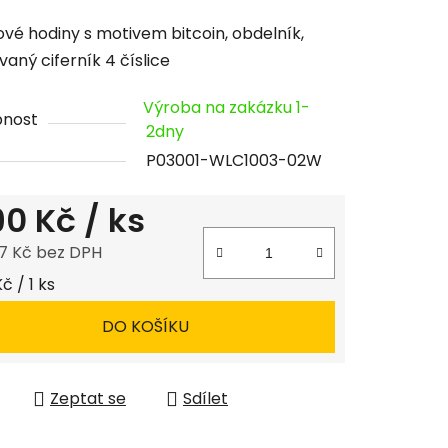
cení
vé hodiny s motivem bitcoin, obdelník,
tu
vaný ciferník 4 číslice
Výroba na zakázku 1-
pnost
2dny
P03001-WLC1003-02W
ček.
190 Kč
/ ks
7 Kč bez DPH
 cena:
Kč / 1 ks
DO KOŠÍKU
Zeptat se
Sdílet