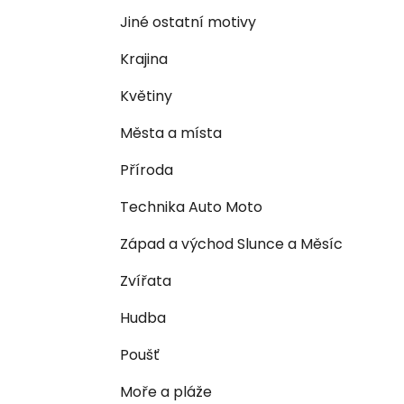
n
e
n
Jiné ostatní motivy
í
Krajina
p
a
Květiny
n
Města a místa
e
l
Příroda
Technika Auto Moto
Západ a východ Slunce a Měsíc
Zvířata
Hudba
Poušť
Moře a pláže