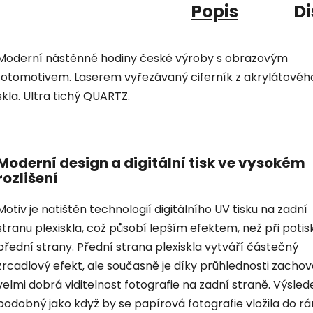
Popis
Di
Moderní nástěnné hodiny české výroby s obrazovým
fotomotivem. Laserem vyřezávaný ciferník z akrylátovéh
skla. Ultra tichý QUARTZ.
Moderní design a digitální tisk ve vysokém
rozlišení
Motiv je natištěn technologií digitálního UV tisku na zadní
stranu plexiskla, což působí lepším efektem, než při potis
přední strany. Přední strana plexiskla vytváří částečný
zrcadlový efekt, ale současně je díky průhlednosti zacho
velmi dobrá viditelnost fotografie na zadní straně. Výsled
podobný jako když by se papírová fotografie vložila do r