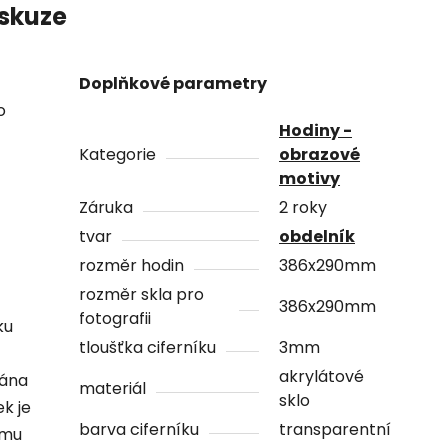
skuze
Doplňkové parametry
o
Hodiny -
Kategorie
obrazové
motivy
Záruka
2 roky
tvar
obdelník
rozměr hodin
386x290mm
rozměr skla pro
386x290mm
fotografii
ku
tloušťka ciferníku
3mm
akrylátové
vána
materiál
sklo
ek je
barva ciferníku
transparentní
ámu