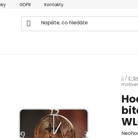
nky
GDPR
Kontakty
Domů
/
E-S
motive
Ho
bit
WL
Průmě
Neoho