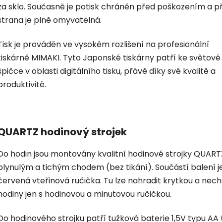
za sklo. Současně je potisk chráněn před poškozením a p
strana je plně omyvatelná.
Tisk je prováděn ve vysokém rozlišení na profesionální
tiskárně MIMAKI. Tyto Japonské tiskárny patří ke světové
špičce v oblasti digitálního tisku, přávě díky své kvalitě a
produktivitě.
QUARTZ hodinový strojek
Do hodin jsou montovány kvalitní hodinové strojky QUART
plynulým a tichým chodem (bez tikání). Součástí balení je
červená vteřinová ručička. Tu lze nahradit krytkou a nec
hodiny jen s hodinovou a minutovou ručičkou.
Do hodinového strojku patří tužková baterie 1,5V typu AA 