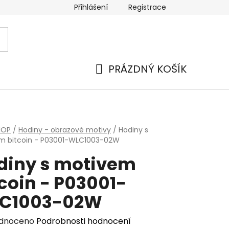
Přihlášení
Registrace
PRÁZDNÝ KOŠÍK
NÁKUPNÍ
KOŠÍK
HOP
/
Hodiny - obrazové motivy
/
Hodiny s
m bitcoin - P03001-WLC1003-02W
diny s motivem
coin - P03001-
C1003-02W
rné
dnoceno
Podrobnosti hodnocení