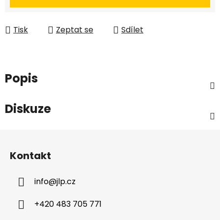
Tisk
Zeptat se
Sdílet
Popis
Diskuze
Z
á
Kontakt
p
a
info
@
jlp.cz
t
í
+420 483 705 771