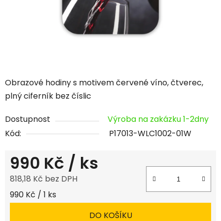
Obrazové hodiny s motivem červené víno, čtverec,
plný ciferník bez číslic
Dostupnost
Výroba na zakázku 1-2dny
Kód:
P17013-WLC1002-01W
990 Kč
/ ks
818,18 Kč bez DPH
Měrná cena:
990 Kč / 1 ks
DO KOŠÍKU