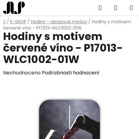
Přejít
Hledat
NÁKUP
na
obsah
KOŠÍK
Domů
/
E-SHOP
/
Hodiny - obrazové motivy
/
Hodiny s motivem
červené víno - P17013-WLC1002-01W
Hodiny s motivem
červené víno - P17013-
WLC1002-01W
Průměrné
Neohodnoceno
Podrobnosti hodnocení
hodnocení
produktu
je
0,0
z
5
hvězdiček.