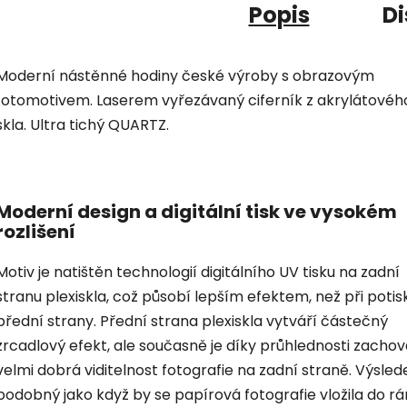
Popis
Di
Moderní nástěnné hodiny české výroby s obrazovým
fotomotivem. Laserem vyřezávaný ciferník z akrylátovéh
skla. Ultra tichý QUARTZ.
Moderní design a digitální tisk ve vysokém
rozlišení
Motiv je natištěn technologií digitálního UV tisku na zadní
stranu plexiskla, což působí lepším efektem, než při potis
přední strany. Přední strana plexiskla vytváří částečný
zrcadlový efekt, ale současně je díky průhlednosti zacho
velmi dobrá viditelnost fotografie na zadní straně. Výsled
podobný jako když by se papírová fotografie vložila do r