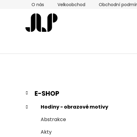
Přejít
O nás
Velkoobchod
Obchodní podmí
na
obsah
P
K
Přeskočit
E-SHOP
a
kategorie
o
t
s
Hodiny - obrazové motivy
e
t
g
Abstrakce
r
o
a
r
Akty
i