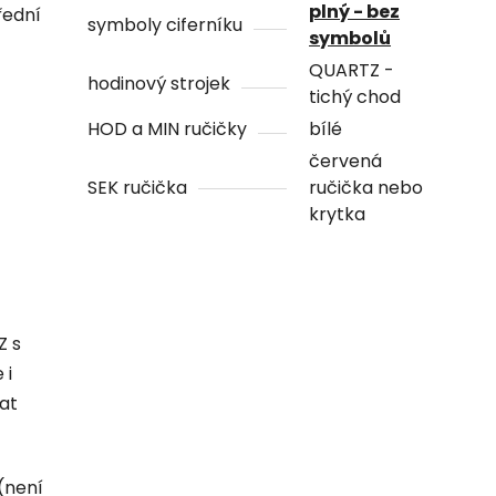
plný - bez
řední
symboly ciferníku
symbolů
QUARTZ -
hodinový strojek
tichý chod
HOD a MIN ručičky
bílé
červená
SEK ručička
ručička nebo
krytka
Z s
 i
hat
(není