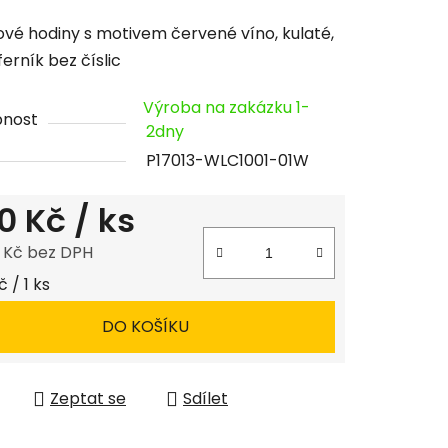
cení
vé hodiny s motivem červené víno, kulaté,
tu
ferník bez číslic
Výroba na zakázku 1-
pnost
2dny
P17013-WLC1001-01W
ček.
0 Kč
/ ks
8 Kč bez DPH
 cena:
 / 1 ks
DO KOŠÍKU
Zeptat se
Sdílet