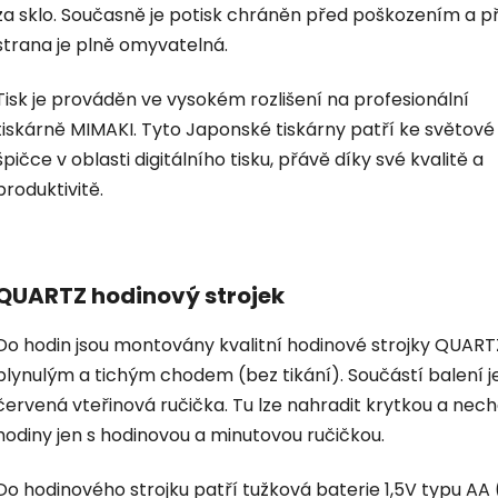
za sklo. Současně je potisk chráněn před poškozením a p
strana je plně omyvatelná.
Tisk je prováděn ve vysokém rozlišení na profesionální
tiskárně MIMAKI. Tyto Japonské tiskárny patří ke světové
špičce v oblasti digitálního tisku, přávě díky své kvalitě a
produktivitě.
QUARTZ hodinový strojek
Do hodin jsou montovány kvalitní hodinové strojky QUART
plynulým a tichým chodem (bez tikání). Součástí balení je
červená vteřinová ručička. Tu lze nahradit krytkou a nec
hodiny jen s hodinovou a minutovou ručičkou.
Do hodinového strojku patří tužková baterie 1,5V typu AA 