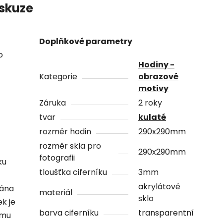
skuze
Doplňkové parametry
o
Hodiny -
Kategorie
obrazové
motivy
Záruka
2 roky
tvar
kulaté
rozměr hodin
290x290mm
rozměr skla pro
290x290mm
fotografii
ku
tloušťka ciferníku
3mm
akrylátové
vána
materiál
sklo
ek je
barva ciferníku
transparentní
ámu