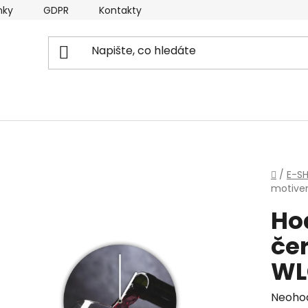
nky
GDPR
Kontakty
Domů
/
E-S
motive
Ho
čer
WL
Průmě
Neoho