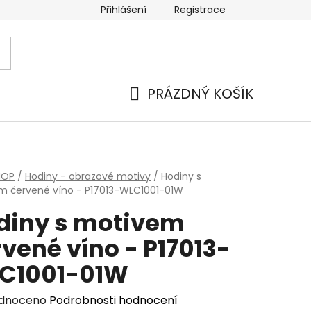
Přihlášení
Registrace
PRÁZDNÝ KOŠÍK
NÁKUPNÍ
KOŠÍK
HOP
/
Hodiny - obrazové motivy
/
Hodiny s
m červené víno - P17013-WLC1001-01W
diny s motivem
vené víno - P17013-
C1001-01W
rné
dnoceno
Podrobnosti hodnocení