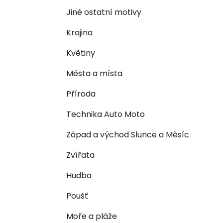
n
e
n
Jiné ostatní motivy
í
Krajina
p
a
Květiny
n
Města a místa
e
l
Příroda
Technika Auto Moto
Západ a východ Slunce a Měsíc
Zvířata
Hudba
Poušť
Moře a pláže