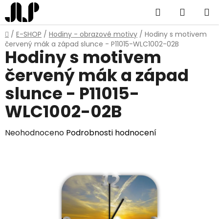
Přejít
Hledat
NÁKUP
na
obsah
KOŠÍK
Domů
/
E-SHOP
/
Hodiny - obrazové motivy
/
Hodiny s motivem
červený mák a západ slunce - P11015-WLC1002-02B
Hodiny s motivem
červený mák a západ
slunce - P11015-
WLC1002-02B
Průměrné
Neohodnoceno
Podrobnosti hodnocení
hodnocení
produktu
je
0,0
z
5