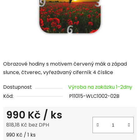
hvězdiček.
Obrazové hodiny s motivem červený mák a západ
slunce, čtverec, vyřezávaný ciferník 4 číslice
Dostupnost
Výroba na zakázku 1-2dny
Kód:
P11015-WLC1002-02B
990 Kč
/ ks
818,18 Kč bez DPH
Měrná cena:
990 Kč / 1 ks