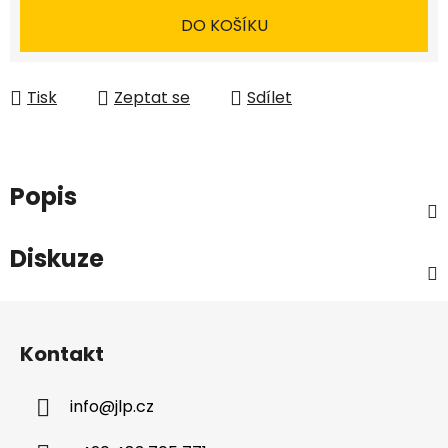
DO KOŠÍKU
Tisk
Zeptat se
Sdílet
Popis
Diskuze
Z
á
Kontakt
p
a
info
@
jlp.cz
t
í