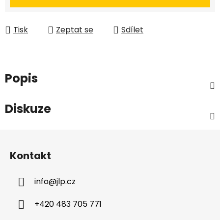
Tisk
Zeptat se
Sdílet
Popis
Diskuze
Z
á
Kontakt
p
a
info
@
jlp.cz
t
í
+420 483 705 771