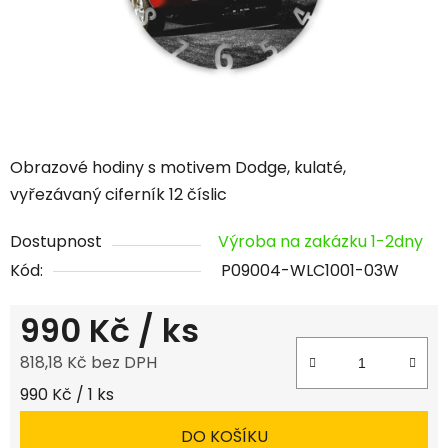
Obrazové hodiny s motivem Dodge, kulaté,
vyřezávaný ciferník 12 číslic
Dostupnost
Výroba na zakázku 1-2dny
Kód:
P09004-WLC1001-03W
990 Kč
/ ks
818,18 Kč bez DPH
Měrná cena:
990 Kč / 1 ks
DO KOŠÍKU