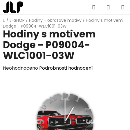
Přejít
Hledat
NÁKUP
na
obsah
KOŠÍK
Domů
/
E-SHOP
/
Hodiny - obrazové motivy
/
Hodiny s motivem
Dodge - P09004-WLC1001-03W
Hodiny s motivem
Dodge - P09004-
WLC1001-03W
Průměrné
Neohodnoceno
Podrobnosti hodnocení
hodnocení
produktu
je
0,0
z
5
hvězdiček.