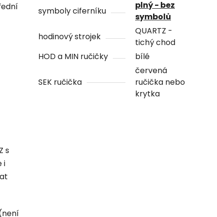
plný - bez
řední
symboly ciferníku
symbolů
QUARTZ -
hodinový strojek
tichý chod
HOD a MIN ručičky
bílé
červená
SEK ručička
ručička nebo
krytka
Z s
 i
hat
(není