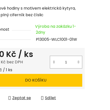
cení
vé hodiny s motivem elektrická kytyra,
tu
 plný ciferník bez číslic
Výroba na zakázku 1-
pnost
2dny
P13005-WLC1001-01W
ček.
0 Kč
/ ks
8 Kč bez DPH
 cena:
 / 1 ks
DO KOŠÍKU
Zeptat se
Sdílet