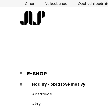
Přejít
O nás
Velkoobchod
Obchodní podmí
na
obsah
P
K
Přeskočit
E-SHOP
a
kategorie
o
t
s
Hodiny - obrazové motivy
e
t
g
Abstrakce
r
o
a
r
Akty
i