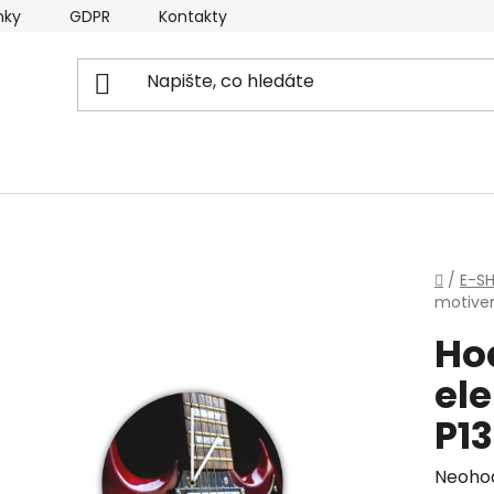
nky
GDPR
Kontakty
Domů
/
E-S
motivem
Ho
ele
P1
Průmě
Neoho