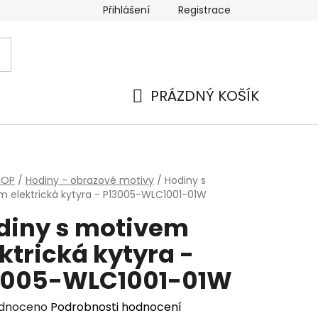
Přihlášení
Registrace
PRÁZDNÝ KOŠÍK
NÁKUPNÍ
KOŠÍK
HOP
/
Hodiny - obrazové motivy
/
Hodiny s
 elektrická kytyra - P13005-WLC1001-01W
diny s motivem
ktrická kytyra -
3005-WLC1001-01W
rné
dnoceno
Podrobnosti hodnocení