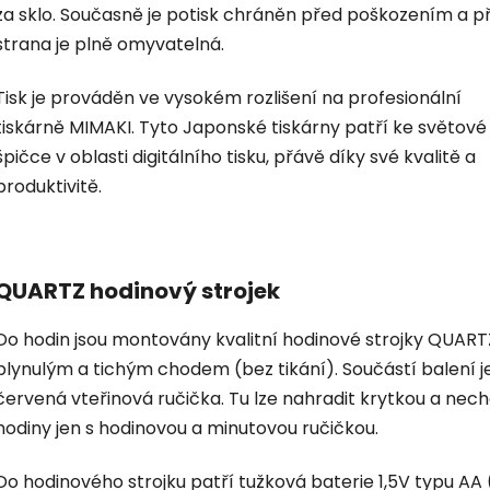
za sklo. Současně je potisk chráněn před poškozením a p
strana je plně omyvatelná.
Tisk je prováděn ve vysokém rozlišení na profesionální
tiskárně MIMAKI. Tyto Japonské tiskárny patří ke světové
špičce v oblasti digitálního tisku, přávě díky své kvalitě a
produktivitě.
QUARTZ hodinový strojek
Do hodin jsou montovány kvalitní hodinové strojky QUART
plynulým a tichým chodem (bez tikání). Součástí balení je
červená vteřinová ručička. Tu lze nahradit krytkou a nec
hodiny jen s hodinovou a minutovou ručičkou.
Do hodinového strojku patří tužková baterie 1,5V typu AA 