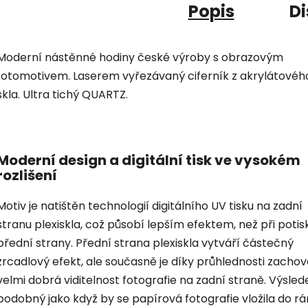
Popis
Di
Moderní nástěnné hodiny české výroby s obrazovým
fotomotivem. Laserem vyřezávaný ciferník z akrylátovéh
skla. Ultra tichý QUARTZ.
Moderní design a digitální tisk ve vysokém
rozlišení
Motiv je natištěn technologií digitálního UV tisku na zadní
stranu plexiskla, což působí lepším efektem, než při potis
přední strany. Přední strana plexiskla vytváří částečný
zrcadlový efekt, ale současně je díky průhlednosti zacho
velmi dobrá viditelnost fotografie na zadní straně. Výsled
podobný jako když by se papírová fotografie vložila do r