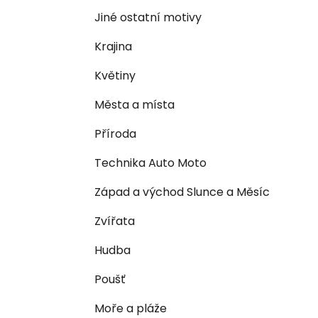
n
e
n
Jiné ostatní motivy
í
Krajina
p
a
Květiny
n
Města a místa
e
l
Příroda
Technika Auto Moto
Západ a východ Slunce a Měsíc
Zvířata
Hudba
Poušť
Moře a pláže