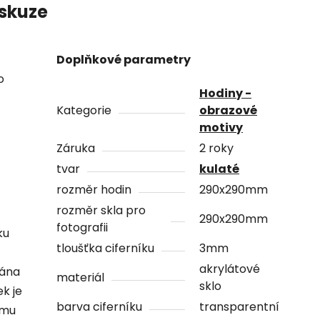
skuze
Doplňkové parametry
o
Hodiny -
Kategorie
obrazové
motivy
Záruka
2 roky
tvar
kulaté
rozměr hodin
290x290mm
rozměr skla pro
290x290mm
fotografii
ku
tloušťka ciferníku
3mm
akrylátové
vána
materiál
sklo
ek je
barva ciferníku
transparentní
ámu