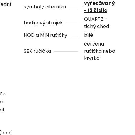
vyřezávaný
řední
symboly ciferníku
- 12 číslic
QUARTZ -
hodinový strojek
tichý chod
HOD a MIN ručičky
bílé
červená
SEK ručička
ručička nebo
krytka
Z s
 i
hat
(není