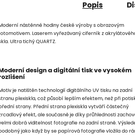
Popis
Di
Moderní nástěnné hodiny české výroby s obrazovým
fotomotivem. Laserem vyřezávaný ciferník z akrylátovéh
skla. Ultra tichý QUARTZ.
Moderní design a digitální tisk ve vysokém
rozlišení
Motiv je natištěn technologií digitálního UV tisku na zadní
stranu plexiskla, což působí lepším efektem, než při potis
přední strany. Přední strana plexiskla vytváří částečný
zrcadlový efekt, ale současně je díky průhlednosti zacho
velmi dobrá viditelnost fotografie na zadní straně. Výsled
podobný jako když by se papírová fotografie vložila do r