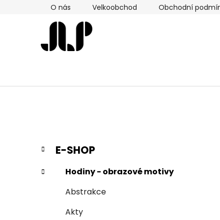
Přejít
O nás
Velkoobchod
Obchodní podmí
na
obsah
P
K
Přeskočit
E-SHOP
a
kategorie
o
t
s
Hodiny - obrazové motivy
e
t
g
Abstrakce
r
o
a
r
Akty
i