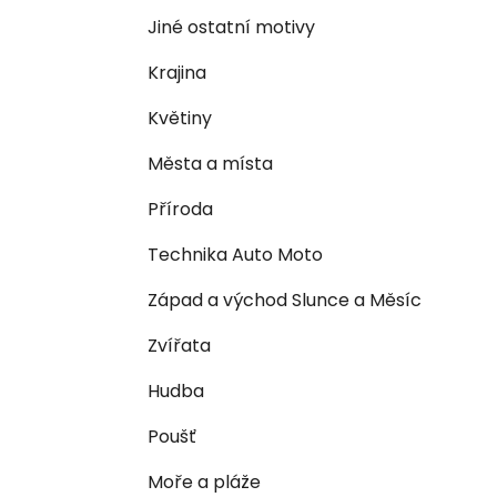
n
e
n
Jiné ostatní motivy
í
Krajina
p
a
Květiny
n
Města a místa
e
l
Příroda
Technika Auto Moto
Západ a východ Slunce a Měsíc
Zvířata
Hudba
Poušť
Moře a pláže