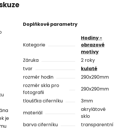
skuze
Doplňkové parametry
o
Hodiny -
Kategorie
obrazové
motivy
Záruka
2 roky
tvar
kulaté
rozměr hodin
290x290mm
rozměr skla pro
290x290mm
fotografii
ku
tloušťka ciferníku
3mm
akrylátové
vána
materiál
sklo
ek je
barva ciferníku
transparentní
ámu