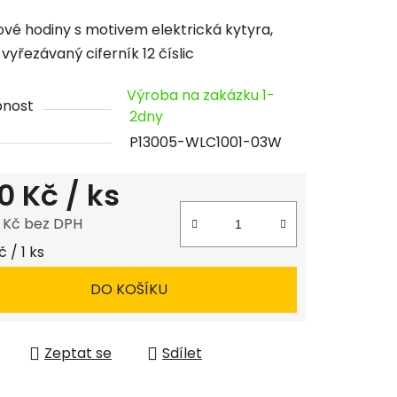
cení
vé hodiny s motivem elektrická kytyra,
tu
 vyřezávaný ciferník 12 číslic
Výroba na zakázku 1-
pnost
2dny
P13005-WLC1001-03W
ček.
0 Kč
/ ks
8 Kč bez DPH
 cena:
 / 1 ks
DO KOŠÍKU
Zeptat se
Sdílet