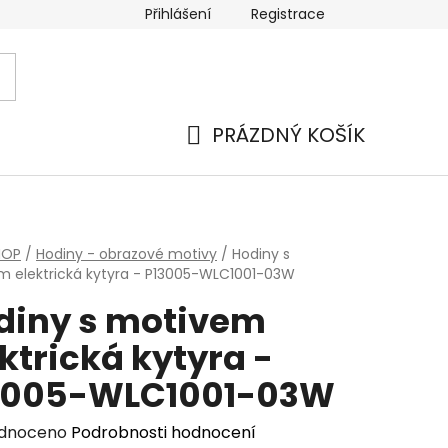
Přihlášení
Registrace
PRÁZDNÝ KOŠÍK
NÁKUPNÍ
KOŠÍK
HOP
/
Hodiny - obrazové motivy
/
Hodiny s
 elektrická kytyra - P13005-WLC1001-03W
diny s motivem
ktrická kytyra -
3005-WLC1001-03W
rné
dnoceno
Podrobnosti hodnocení