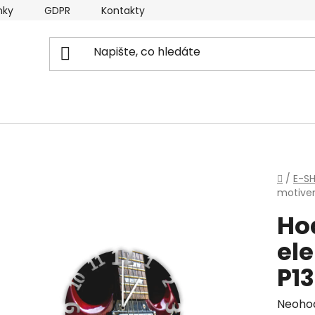
nky
GDPR
Kontakty
Domů
/
E-S
motivem
Ho
ele
P1
Průmě
Neoho