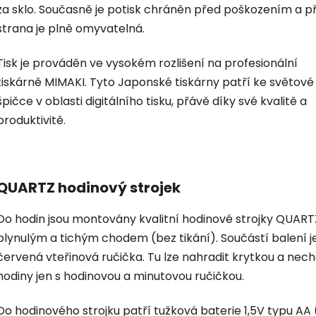
za sklo. Současně je potisk chráněn před poškozením a p
strana je plně omyvatelná.
Tisk je prováděn ve vysokém rozlišení na profesionální
tiskárně MIMAKI. Tyto Japonské tiskárny patří ke světové
špičce v oblasti digitálního tisku, přávě díky své kvalitě a
produktivitě.
QUARTZ hodinový strojek
Do hodin jsou montovány kvalitní hodinové strojky QUART
plynulým a tichým chodem (bez tikání). Součástí balení je
červená vteřinová ručička. Tu lze nahradit krytkou a nec
hodiny jen s hodinovou a minutovou ručičkou.
Do hodinového strojku patří tužková baterie 1,5V typu AA 