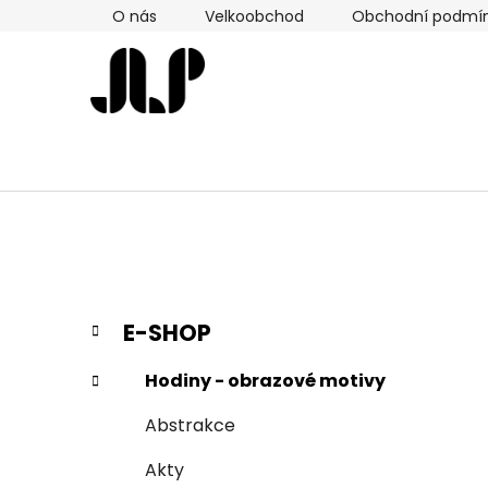
Přejít
O nás
Velkoobchod
Obchodní podmí
na
obsah
P
K
Přeskočit
E-SHOP
a
kategorie
o
t
s
Hodiny - obrazové motivy
e
t
g
Abstrakce
r
o
a
r
Akty
i