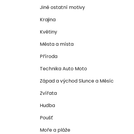
n
e
n
Jiné ostatní motivy
í
Krajina
p
a
Květiny
n
Města a místa
e
l
Příroda
Technika Auto Moto
Západ a východ Slunce a Měsíc
Zvířata
Hudba
Poušť
Moře a pláže