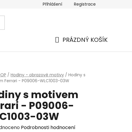
Přihlášení
Registrace
PRÁZDNÝ KOŠÍK
NÁKUPNÍ
KOŠÍK
HOP
/
Hodiny - obrazové motivy
/
Hodiny s
m Ferrari - P09006-WLC1003-03W
diny s motivem
rari - P09006-
C1003-03W
rné
dnoceno
Podrobnosti hodnocení