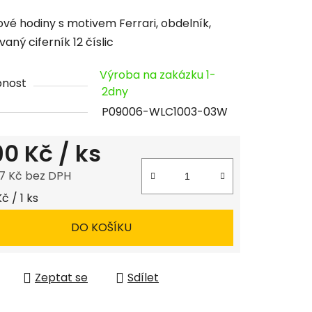
cení
vé hodiny s motivem Ferrari, obdelník,
tu
aný ciferník 12 číslic
Výroba na zakázku 1-
pnost
2dny
P09006-WLC1003-03W
ček.
190 Kč
/ ks
7 Kč bez DPH
 cena:
Kč / 1 ks
DO KOŠÍKU
Zeptat se
Sdílet