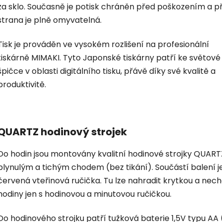
za sklo. Současně je potisk chráněn před poškozením a p
strana je plně omyvatelná.
Tisk je prováděn ve vysokém rozlišení na profesionální
tiskárně MIMAKI. Tyto Japonské tiskárny patří ke světové
špičce v oblasti digitálního tisku, přávě díky své kvalitě a
produktivitě.
QUARTZ hodinový strojek
Do hodin jsou montovány kvalitní hodinové strojky QUART
plynulým a tichým chodem (bez tikání). Součástí balení je
červená vteřinová ručička. Tu lze nahradit krytkou a nec
hodiny jen s hodinovou a minutovou ručičkou.
Do hodinového strojku patří tužková baterie 1,5V typu AA 