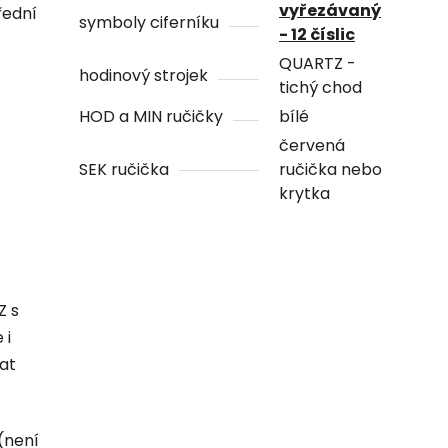
vyřezávaný
řední
symboly ciferníku
- 12 číslic
QUARTZ -
hodinový strojek
tichý chod
HOD a MIN ručičky
bílé
červená
SEK ručička
ručička nebo
krytka
Z s
 i
hat
(není