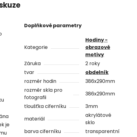
skuze
Doplňkové parametry
o
Hodiny -
Kategorie
obrazové
motivy
Záruka
2 roky
tvar
obdelník
rozměr hodin
386x290mm
rozměr skla pro
386x290mm
fotografii
ku
tloušťka ciferníku
3mm
akrylátové
vána
materiál
sklo
ek je
barva ciferníku
transparentní
ámu