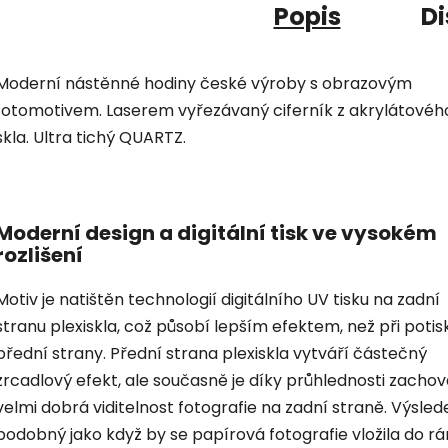
Popis
Di
Moderní nástěnné hodiny české výroby s obrazovým
fotomotivem. Laserem vyřezávaný ciferník z akrylátovéh
skla. Ultra tichý QUARTZ.
Moderní design a digitální tisk ve vysokém
rozlišení
Motiv je natištěn technologií digitálního UV tisku na zadní
stranu plexiskla, což působí lepším efektem, než při potis
přední strany. Přední strana plexiskla vytváří částečný
zrcadlový efekt, ale současně je díky průhlednosti zacho
velmi dobrá viditelnost fotografie na zadní straně. Výsled
podobný jako když by se papírová fotografie vložila do r