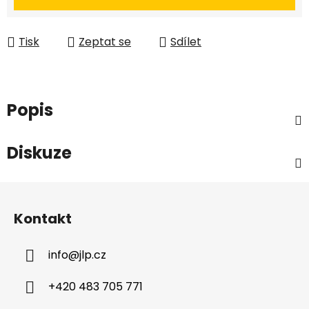
Tisk
Zeptat se
Sdílet
Popis
Diskuze
Z
á
Kontakt
p
a
info
@
jlp.cz
t
í
+420 483 705 771