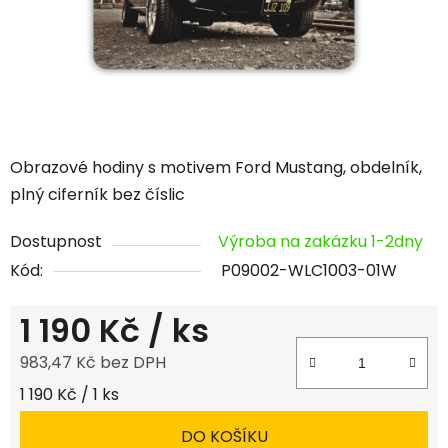
Obrazové hodiny s motivem Ford Mustang, obdelník,
plný ciferník bez číslic
Dostupnost
Výroba na zakázku 1-2dny
Kód:
P09002-WLC1003-01W
1 190 Kč
/ ks
983,47 Kč bez DPH
Měrná cena:
1 190 Kč / 1 ks
DO KOŠÍKU