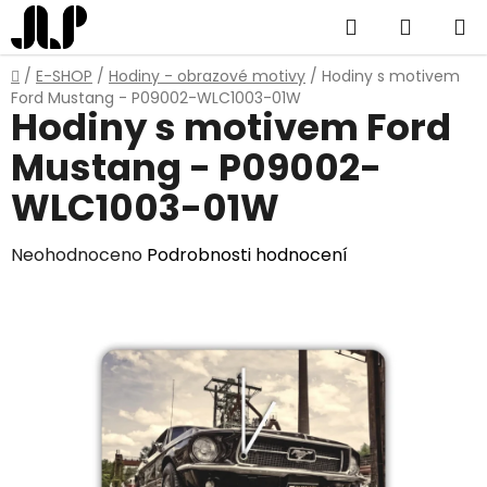
Přejít
Hledat
NÁKUP
na
obsah
KOŠÍK
Domů
/
E-SHOP
/
Hodiny - obrazové motivy
/
Hodiny s motivem
Ford Mustang - P09002-WLC1003-01W
Hodiny s motivem Ford
Mustang - P09002-
WLC1003-01W
Průměrné
Neohodnoceno
Podrobnosti hodnocení
hodnocení
produktu
je
0,0
z
5
hvězdiček.