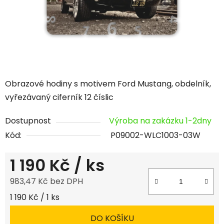
Obrazové hodiny s motivem Ford Mustang, obdelník,
vyřezávaný ciferník 12 číslic
Dostupnost
Výroba na zakázku 1-2dny
Kód:
P09002-WLC1003-03W
1 190 Kč
/ ks
983,47 Kč bez DPH
Měrná cena:
1 190 Kč / 1 ks
DO KOŠÍKU