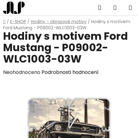
Přejít
Hledat
NÁKUP
na
obsah
KOŠÍK
Domů
/
E-SHOP
/
Hodiny - obrazové motivy
/
Hodiny s motivem
Ford Mustang - P09002-WLC1003-03W
Hodiny s motivem Ford
Mustang - P09002-
WLC1003-03W
Průměrné
Neohodnoceno
Podrobnosti hodnocení
hodnocení
produktu
je
0,0
z
5
hvězdiček.