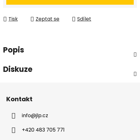
Tisk
Zeptat se
Sdílet
Popis
Diskuze
Z
á
Kontakt
p
a
info
@
jlp.cz
t
í
+420 483 705 771