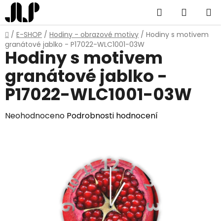
Přejít
Hledat
NÁKUP
na
obsah
KOŠÍK
Domů
/
E-SHOP
/
Hodiny - obrazové motivy
/
Hodiny s motivem
granátové jablko - P17022-WLC1001-03W
Hodiny s motivem
granátové jablko -
P17022-WLC1001-03W
Průměrné
Neohodnoceno
Podrobnosti hodnocení
hodnocení
produktu
je
0,0
z
5
hvězdiček.