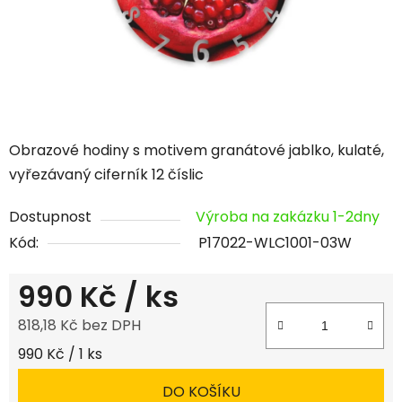
Obrazové hodiny s motivem granátové jablko, kulaté,
vyřezávaný ciferník 12 číslic
Dostupnost
Výroba na zakázku 1-2dny
Kód:
P17022-WLC1001-03W
990 Kč
/ ks
818,18 Kč bez DPH
Měrná cena:
990 Kč / 1 ks
DO KOŠÍKU