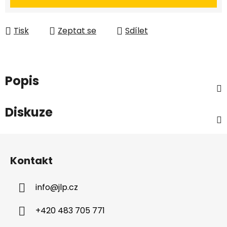
Tisk
Zeptat se
Sdílet
Popis
Diskuze
Z
á
Kontakt
p
a
info
@
jlp.cz
t
í
+420 483 705 771