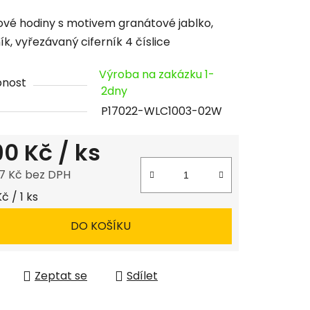
cení
vé hodiny s motivem granátové jablko,
tu
k, vyřezávaný ciferník 4 číslice
Výroba na zakázku 1-
pnost
2dny
P17022-WLC1003-02W
ček.
190 Kč
/ ks
7 Kč bez DPH
 cena:
Kč / 1 ks
DO KOŠÍKU
Zeptat se
Sdílet