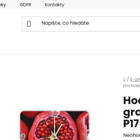
nky
GDPR
Kontakty
Domů
/
E-S
motive
Ho
gr
P1
Průmě
Neoho