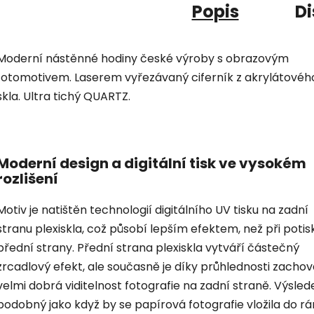
Popis
Di
Moderní nástěnné hodiny české výroby s obrazovým
fotomotivem. Laserem vyřezávaný ciferník z akrylátovéh
skla. Ultra tichý QUARTZ.
Moderní design a digitální tisk ve vysokém
rozlišení
Motiv je natištěn technologií digitálního UV tisku na zadní
stranu plexiskla, což působí lepším efektem, než při potis
přední strany. Přední strana plexiskla vytváří částečný
zrcadlový efekt, ale současně je díky průhlednosti zacho
velmi dobrá viditelnost fotografie na zadní straně. Výsled
podobný jako když by se papírová fotografie vložila do r