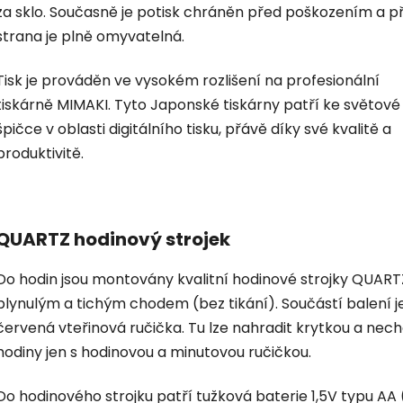
za sklo. Současně je potisk chráněn před poškozením a p
strana je plně omyvatelná.
Tisk je prováděn ve vysokém rozlišení na profesionální
tiskárně MIMAKI. Tyto Japonské tiskárny patří ke světové
špičce v oblasti digitálního tisku, přávě díky své kvalitě a
produktivitě.
QUARTZ hodinový strojek
Do hodin jsou montovány kvalitní hodinové strojky QUART
plynulým a tichým chodem (bez tikání). Součástí balení je
červená vteřinová ručička. Tu lze nahradit krytkou a nec
hodiny jen s hodinovou a minutovou ručičkou.
Do hodinového strojku patří tužková baterie 1,5V typu AA 