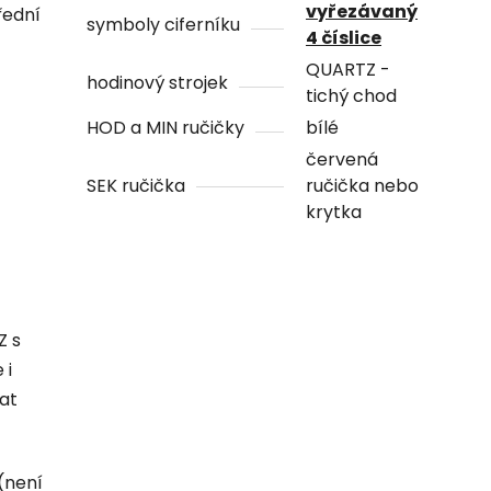
vyřezávaný
řední
symboly ciferníku
4 číslice
QUARTZ -
hodinový strojek
tichý chod
HOD a MIN ručičky
bílé
červená
SEK ručička
ručička nebo
krytka
Z s
 i
hat
(není