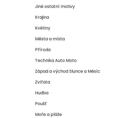
n
e
n
Jiné ostatní motivy
í
Krajina
p
a
Květiny
n
Města a místa
e
l
Příroda
Technika Auto Moto
Západ a východ Slunce a Měsíc
Zvířata
Hudba
Poušť
Moře a pláže