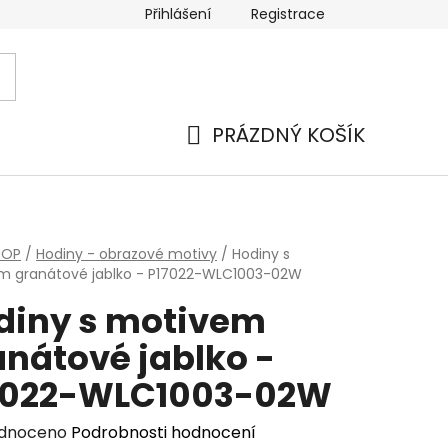
Přihlášení
Registrace
PRÁZDNÝ KOŠÍK
NÁKUPNÍ
KOŠÍK
HOP
/
Hodiny - obrazové motivy
/
Hodiny s
m granátové jablko - P17022-WLC1003-02W
diny s motivem
anátové jablko -
7022-WLC1003-02W
rné
dnoceno
Podrobnosti hodnocení