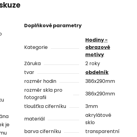
skuze
Doplňkové parametry
o
Hodiny -
Kategorie
obrazové
motivy
Záruka
2 roky
tvar
obdelník
rozměr hodin
386x290mm
rozměr skla pro
386x290mm
fotografii
ku
tloušťka ciferníku
3mm
akrylátové
vána
materiál
sklo
ek je
barva ciferníku
transparentní
ámu