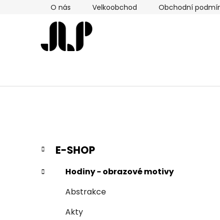
Přejít
O nás
Velkoobchod
Obchodní podmí
na
obsah
P
K
Přeskočit
E-SHOP
a
kategorie
o
t
s
Hodiny - obrazové motivy
e
t
g
Abstrakce
r
o
a
r
Akty
i