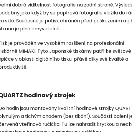
velmi dobrá viditelnost fotografie na zadní straně. Výsled
podobný jako když by se papírová fotografie vložila do r
za sklo. Současně je potisk chráněn před poškozením a p
strana je plně omyvatelná.
Tisk je prováděn ve vysokém rozlišení na profesionální
tiskárně MIMAKI. Tyto Japonské tiskárny patří ke světové
špičce v oblasti digitálního tisku, přávě díky své kvalitě a
produktivitě.
QUARTZ hodinový strojek
Do hodin jsou montovány kvalitní hodinové strojky QUART
plynulým a tichým chodem (bez tikání). Součástí balení je
červená vteřinová ručička. Tu lze nahradit krytkou a nec