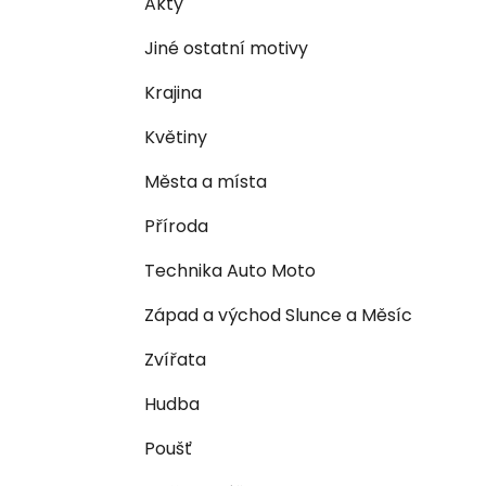
Akty
i
n
e
n
Jiné ostatní motivy
í
Krajina
p
a
Květiny
n
Města a místa
e
l
Příroda
Technika Auto Moto
Západ a východ Slunce a Měsíc
Zvířata
Hudba
Poušť