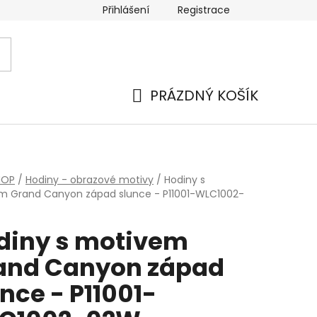
Přihlášení
Registrace
PRÁZDNÝ KOŠÍK
NÁKUPNÍ
KOŠÍK
HOP
/
Hodiny - obrazové motivy
/
Hodiny s
m Grand Canyon západ slunce - P11001-WLC1002-
diny s motivem
and Canyon západ
nce - P11001-