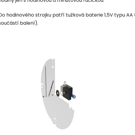
hodiny jen s hodinovou a minutovou ručičkou.
Do hodinového strojku patří tužková baterie 1,5V typu AA 
součástí balení).