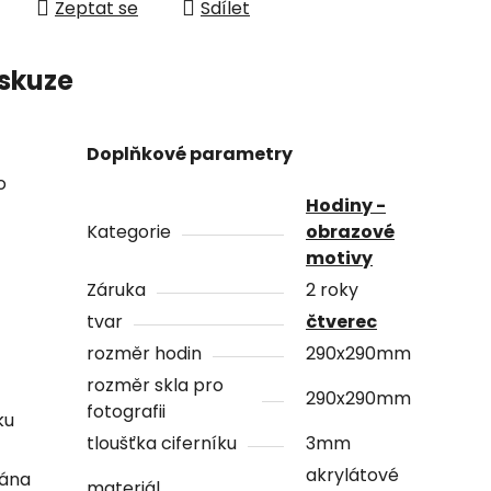
Zeptat se
Sdílet
skuze
Doplňkové parametry
o
Hodiny -
Kategorie
obrazové
motivy
Záruka
2 roky
tvar
čtverec
rozměr hodin
290x290mm
rozměr skla pro
290x290mm
fotografii
ku
tloušťka ciferníku
3mm
akrylátové
vána
materiál