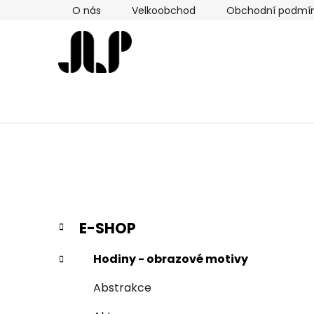
Přejít
O nás
Velkoobchod
Obchodní podmí
na
obsah
P
K
Přeskočit
E-SHOP
a
kategorie
o
t
s
Hodiny - obrazové motivy
e
t
g
Abstrakce
r
o
a
r