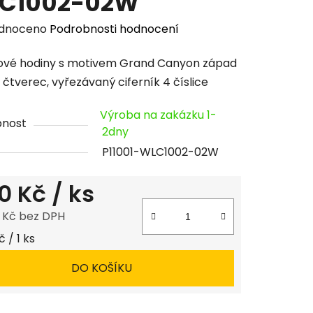
C1002-02W
rné
dnoceno
Podrobnosti hodnocení
cení
vé hodiny s motivem Grand Canyon západ
tu
 čtverec, vyřezávaný ciferník 4 číslice
Výroba na zakázku 1-
pnost
2dny
P11001-WLC1002-02W
ček.
0 Kč
/ ks
8 Kč bez DPH
 cena:
 / 1 ks
DO KOŠÍKU