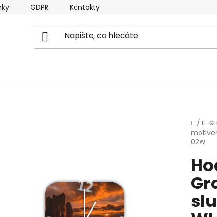
nky
GDPR
Kontakty
Domů
/
E-S
motive
02W
Ho
Gr
slu