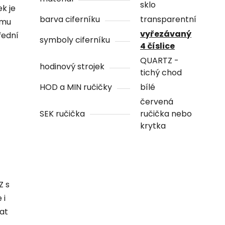
sklo
ek je
barva ciferníku
transparentní
ámu
vyřezávaný
řední
symboly ciferníku
4 číslice
QUARTZ -
hodinový strojek
tichý chod
HOD a MIN ručičky
bílé
červená
SEK ručička
ručička nebo
krytka
Z s
 i
hat