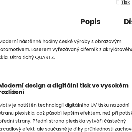
Tisk
Popis
Di
Moderní nástěnné hodiny české výroby s obrazovým
fotomotivem. Laserem vyřezávaný ciferník z akrylátovéh
skla. Ultra tichý QUARTZ.
Moderní design a digitální tisk ve vysokém
rozlišení
Motiv je natištěn technologií digitálního UV tisku na zadní
stranu plexiskla, což působí lepším efektem, než při potis
přední strany. Přední strana plexiskla vytváří částečný
zrcadlový efekt, ale současně je díky průhlednosti zacho