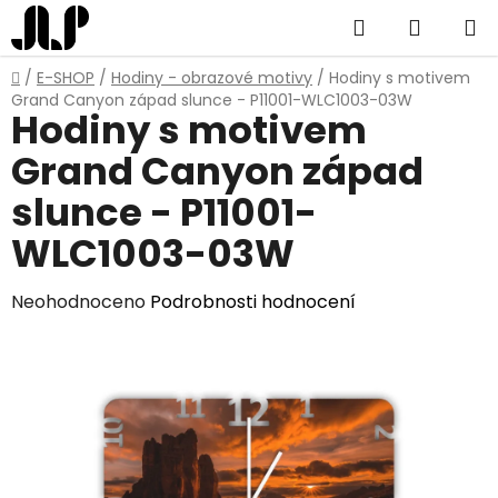
Přejít
Hledat
NÁKUP
na
obsah
KOŠÍK
Domů
/
E-SHOP
/
Hodiny - obrazové motivy
/
Hodiny s motivem
Grand Canyon západ slunce - P11001-WLC1003-03W
Hodiny s motivem
Grand Canyon západ
slunce - P11001-
WLC1003-03W
Průměrné
Neohodnoceno
Podrobnosti hodnocení
hodnocení
produktu
je
0,0
z
5