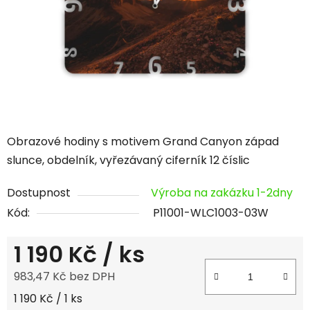
hvězdiček.
Obrazové hodiny s motivem Grand Canyon západ
slunce, obdelník, vyřezávaný ciferník 12 číslic
Dostupnost
Výroba na zakázku 1-2dny
Kód:
P11001-WLC1003-03W
1 190 Kč
/ ks
983,47 Kč bez DPH
Měrná cena:
1 190 Kč / 1 ks