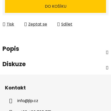
DO KOŠÍKU
Tisk
Zeptat se
Sdílet
Popis
Diskuze
Z
á
Kontakt
p
a
info
@
jlp.cz
t
í