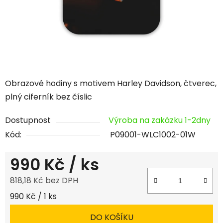
Obrazové hodiny s motivem Harley Davidson, čtverec,
plný ciferník bez číslic
Dostupnost
Výroba na zakázku 1-2dny
Kód:
P09001-WLC1002-01W
990 Kč
/ ks
818,18 Kč bez DPH
Měrná cena:
990 Kč / 1 ks
DO KOŠÍKU