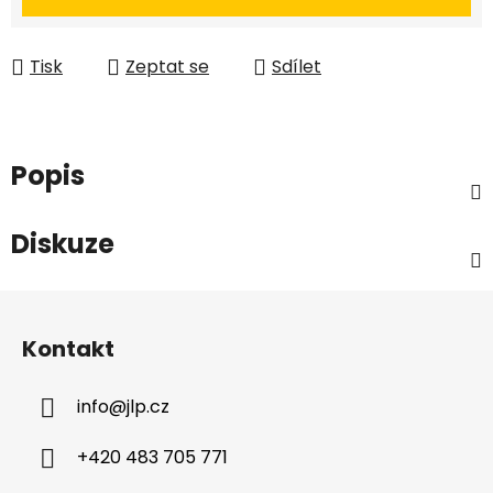
Tisk
Zeptat se
Sdílet
Popis
Diskuze
Z
á
Kontakt
p
a
info
@
jlp.cz
t
í
+420 483 705 771