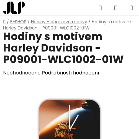
Přejít
Hledat
NÁKUP
na
obsah
KOŠÍK
Domů
/
E-SHOP
/
Hodiny - obrazové motivy
/
Hodiny s motivem
Harley Davidson - P09001-WLC1002-01W
Hodiny s motivem
Harley Davidson -
P09001-WLC1002-01W
Průměrné
Neohodnoceno
Podrobnosti hodnocení
hodnocení
produktu
je
0,0
z
5
hvězdiček.