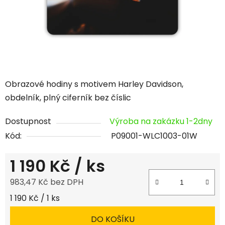
Obrazové hodiny s motivem Harley Davidson,
obdelník, plný ciferník bez číslic
Dostupnost
Výroba na zakázku 1-2dny
Kód:
P09001-WLC1003-01W
1 190 Kč
/ ks
983,47 Kč bez DPH
Měrná cena:
1 190 Kč / 1 ks
DO KOŠÍKU