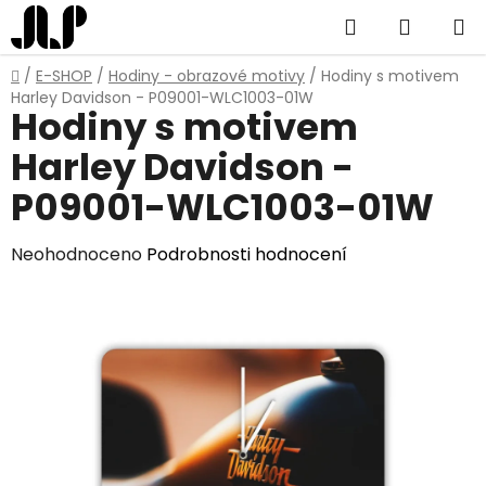
Přejít
Hledat
NÁKUP
na
obsah
KOŠÍK
Domů
/
E-SHOP
/
Hodiny - obrazové motivy
/
Hodiny s motivem
Harley Davidson - P09001-WLC1003-01W
Hodiny s motivem
Harley Davidson -
P09001-WLC1003-01W
Průměrné
Neohodnoceno
Podrobnosti hodnocení
hodnocení
produktu
je
0,0
z
5
hvězdiček.