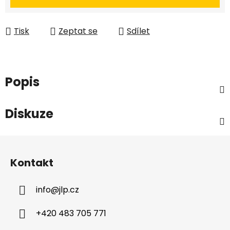
Tisk
Zeptat se
Sdílet
Popis
Diskuze
Z
á
Kontakt
p
a
info
@
jlp.cz
t
í
+420 483 705 771