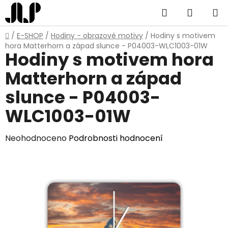
Přejít
Hledat
NÁKUP
na
obsah
KOŠÍK
Domů
/
E-SHOP
/
Hodiny - obrazové motivy
/
Hodiny s motivem
hora Matterhorn a západ slunce - P04003-WLC1003-01W
Hodiny s motivem hora
Matterhorn a západ
slunce - P04003-
WLC1003-01W
Průměrné
Neohodnoceno
Podrobnosti hodnocení
hodnocení
produktu
je
0,0
z
5