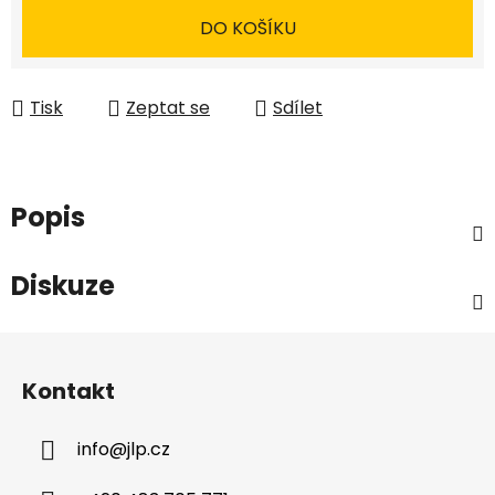
DO KOŠÍKU
Tisk
Zeptat se
Sdílet
Popis
Diskuze
Z
á
Kontakt
p
a
info
@
jlp.cz
t
í