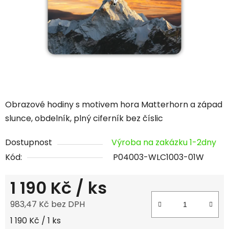
hvězdiček.
Obrazové hodiny s motivem hora Matterhorn a západ
slunce, obdelník, plný ciferník bez číslic
Dostupnost
Výroba na zakázku 1-2dny
Kód:
P04003-WLC1003-01W
1 190 Kč
/ ks
983,47 Kč bez DPH
Měrná cena:
1 190 Kč / 1 ks