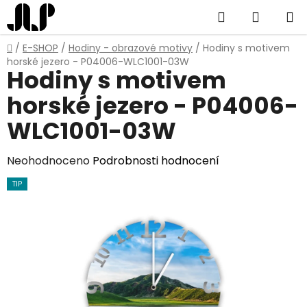
Přejít
Hledat
NÁKUP
na
obsah
KOŠÍK
Domů
/
E-SHOP
/
Hodiny - obrazové motivy
/
Hodiny s motivem
horské jezero - P04006-WLC1001-03W
Hodiny s motivem
horské jezero - P04006-
WLC1001-03W
Průměrné
Neohodnoceno
Podrobnosti hodnocení
hodnocení
TIP
produktu
je
0,0
z
5
hvězdiček.