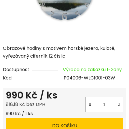
Obrazové hodiny s motivem horské jezero, kulaté,
vyřezávaný ciferník 12 číslic
Dostupnost
Výroba na zakázku 1-2dny
Kód:
P04006-WLC1001-03W
990 Kč
/ ks
818,18 Kč bez DPH
Měrná cena:
990 Kč / 1 ks
DO KOŠÍKU