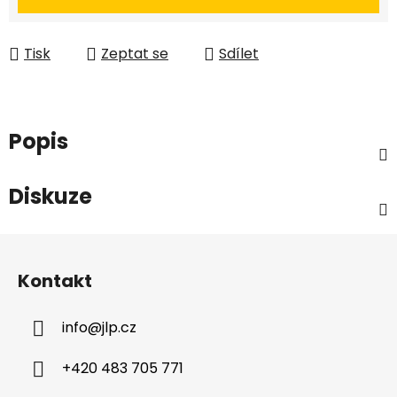
Tisk
Zeptat se
Sdílet
Popis
Diskuze
Z
á
Kontakt
p
a
info
@
jlp.cz
t
í
+420 483 705 771