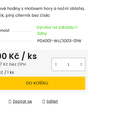
cení
vé hodiny s motivem hory a noční obloha,
tu
k, plný ciferník bez číslic
Výroba na zakázku 1-
pnost
2dny
P04001-WLC1003-01W
ček.
190 Kč
/ ks
7 Kč bez DPH
 cena:
Kč / 1 ks
DO KOŠÍKU
Zeptat se
Sdílet