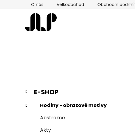
Přejít
O nás
Velkoobchod
Obchodní podmí
na
obsah
P
K
Přeskočit
E-SHOP
a
kategorie
o
t
s
Hodiny - obrazové motivy
e
t
g
Abstrakce
r
o
a
r
Akty
i