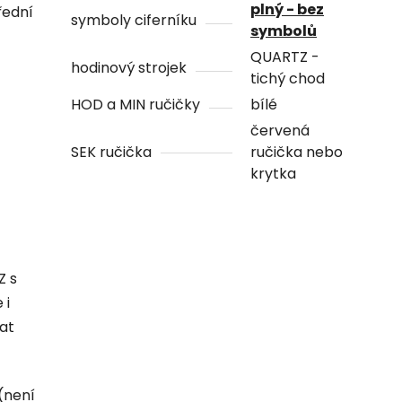
plný - bez
řední
symboly ciferníku
symbolů
QUARTZ -
hodinový strojek
tichý chod
HOD a MIN ručičky
bílé
červená
SEK ručička
ručička nebo
krytka
Z s
 i
hat
(není