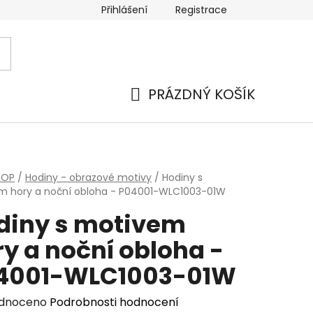
Přihlášení
Registrace
PRÁZDNÝ KOŠÍK
NÁKUPNÍ
KOŠÍK
HOP
/
Hodiny - obrazové motivy
/
Hodiny s
m hory a noční obloha - P04001-WLC1003-01W
diny s motivem
y a noční obloha -
4001-WLC1003-01W
rné
dnoceno
Podrobnosti hodnocení