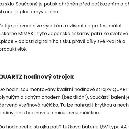
za sklo. Současně je potisk chráněn před poškozením a p
strana je plně omyvatelná.
Tisk je prováděn ve vysokém rozlišení na profesionální
tiskárně MIMAKI. Tyto Japonské tiskárny patří ke světové
špičce v oblasti digitálního tisku, přávě díky své kvalitě a
produktivitě.
QUARTZ hodinový strojek
Do hodin jsou montovány kvalitní hodinové strojky QUART
plynulým a tichým chodem (bez tikání). Součástí balení je
červená vteřinová ručička. Tu lze nahradit krytkou a nec
hodiny jen s hodinovou a minutovou ručičkou.
Do hodinového strojku patří tužková baterie 1,5V typu AA 