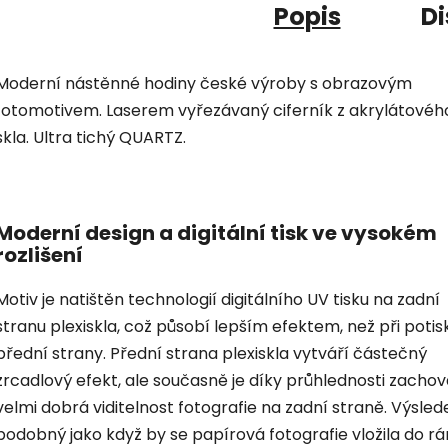
Popis
Di
Moderní nástěnné hodiny české výroby s obrazovým
fotomotivem. Laserem vyřezávaný ciferník z akrylátovéh
skla. Ultra tichý QUARTZ.
Moderní design a digitální tisk ve vysokém
rozlišení
Motiv je natištěn technologií digitálního UV tisku na zadní
stranu plexiskla, což působí lepším efektem, než při potis
přední strany. Přední strana plexiskla vytváří částečný
zrcadlový efekt, ale současně je díky průhlednosti zacho
velmi dobrá viditelnost fotografie na zadní straně. Výsled
podobný jako když by se papírová fotografie vložila do r