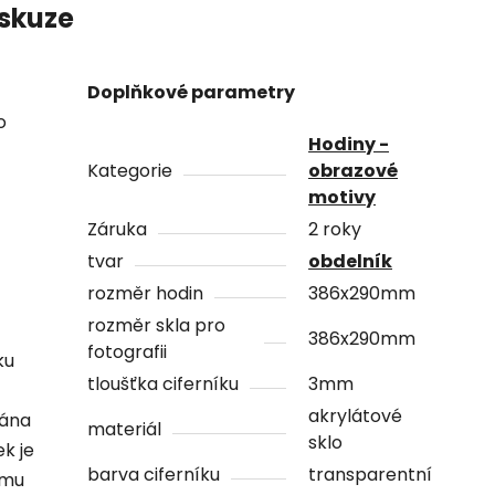
skuze
Doplňkové parametry
o
Hodiny -
Kategorie
obrazové
motivy
Záruka
2 roky
tvar
obdelník
rozměr hodin
386x290mm
rozměr skla pro
386x290mm
fotografii
ku
tloušťka ciferníku
3mm
akrylátové
vána
materiál
sklo
ek je
barva ciferníku
transparentní
ámu