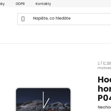
nky
GDPR
Kontakty
Domů
/
E-S
motive
Ho
hor
P0
Průmě
Neoho