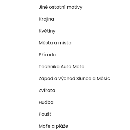
n
e
n
Jiné ostatní motivy
í
Krajina
p
a
Květiny
n
Města a místa
e
l
Příroda
Technika Auto Moto
Západ a východ Slunce a Měsíc
Zvířata
Hudba
Poušť
Moře a pláže