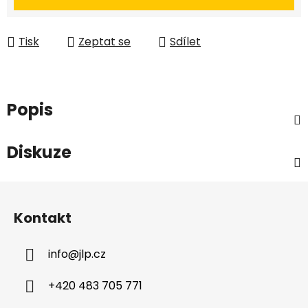
Tisk
Zeptat se
Sdílet
Popis
Diskuze
Z
á
Kontakt
p
a
info
@
jlp.cz
t
í
+420 483 705 771