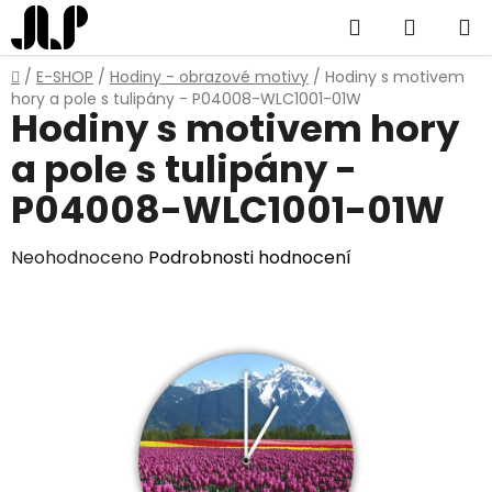
Přejít
Hledat
NÁKUP
na
obsah
KOŠÍK
Domů
/
E-SHOP
/
Hodiny - obrazové motivy
/
Hodiny s motivem
hory a pole s tulipány - P04008-WLC1001-01W
Hodiny s motivem hory
a pole s tulipány -
P04008-WLC1001-01W
Průměrné
Neohodnoceno
Podrobnosti hodnocení
hodnocení
produktu
je
0,0
z
5
hvězdiček.