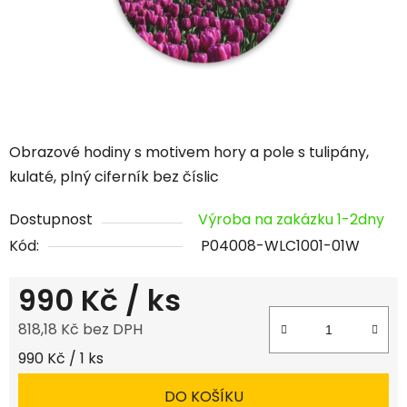
Obrazové hodiny s motivem hory a pole s tulipány,
kulaté, plný ciferník bez číslic
Dostupnost
Výroba na zakázku 1-2dny
Kód:
P04008-WLC1001-01W
990 Kč
/ ks
818,18 Kč bez DPH
Měrná cena:
990 Kč / 1 ks
DO KOŠÍKU