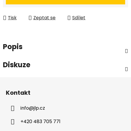
Tisk
Zeptat se
Sdílet
Popis
Diskuze
Z
á
Kontakt
p
a
info
@
jlp.cz
t
í
+420 483 705 771