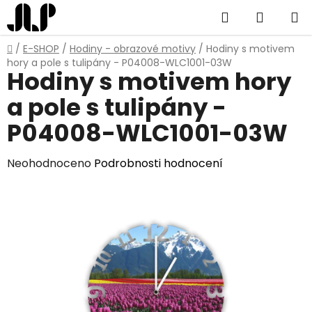
Přejít
Hledat
NÁKUP
na
obsah
KOŠÍK
Domů
/
E-SHOP
/
Hodiny - obrazové motivy
/
Hodiny s motivem
hory a pole s tulipány - P04008-WLC1001-03W
Hodiny s motivem hory
a pole s tulipány -
P04008-WLC1001-03W
Průměrné
Neohodnoceno
Podrobnosti hodnocení
hodnocení
produktu
je
0,0
z
5
hvězdiček.