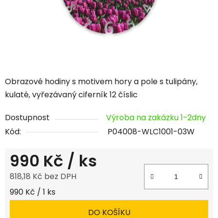
Obrazové hodiny s motivem hory a pole s tulipány,
kulaté, vyřezávaný ciferník 12 číslic
Dostupnost
Výroba na zakázku 1-2dny
Kód:
P04008-WLC1001-03W
990 Kč
/ ks
818,18 Kč bez DPH
Měrná cena:
990 Kč / 1 ks
DO KOŠÍKU