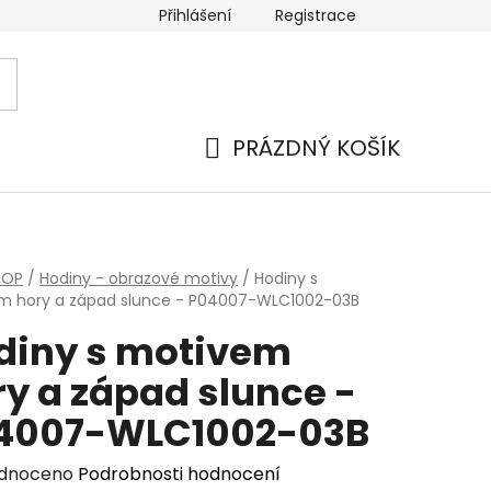
Přihlášení
Registrace
PRÁZDNÝ KOŠÍK
NÁKUPNÍ
KOŠÍK
HOP
/
Hodiny - obrazové motivy
/
Hodiny s
m hory a západ slunce - P04007-WLC1002-03B
diny s motivem
ry a západ slunce -
4007-WLC1002-03B
rné
dnoceno
Podrobnosti hodnocení