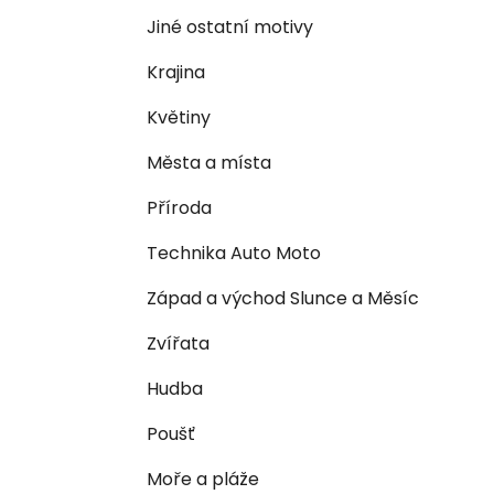
n
e
n
Jiné ostatní motivy
í
Krajina
p
a
Květiny
n
Města a místa
e
l
Příroda
Technika Auto Moto
Západ a východ Slunce a Měsíc
Zvířata
Hudba
Poušť
Moře a pláže