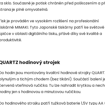
za sklo. Současně je potisk chráněn před poškozením a p
strana je plně omyvatelná.
Tisk je prováděn ve vysokém rozlišení na profesionální
tiskárně MIMAKI. Tyto Japonské tiskárny patří ke světové
špičce v oblasti digitálního tisku, přávě díky své kvalitě a
produktivitě.
QUARTZ hodinový strojek
Do hodin jsou montovány kvalitní hodinové strojky QUART
plynulým a tichým chodem (bez tikání). Součástí balení je
červená vteřinová ručička. Tu lze nahradit krytkou a nec
hodiny jen s hodinovou a minutovou ručičkou.
Do hodinového strojku patří tužková baterie 1,5V typu AA 