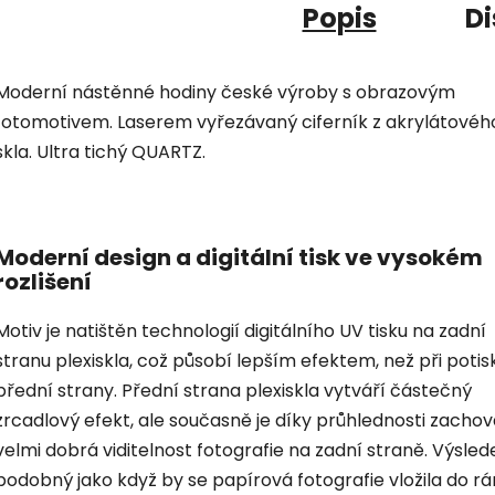
Popis
Di
Moderní nástěnné hodiny české výroby s obrazovým
fotomotivem. Laserem vyřezávaný ciferník z akrylátovéh
skla. Ultra tichý QUARTZ.
Moderní design a digitální tisk ve vysokém
rozlišení
Motiv je natištěn technologií digitálního UV tisku na zadní
stranu plexiskla, což působí lepším efektem, než při potis
přední strany. Přední strana plexiskla vytváří částečný
zrcadlový efekt, ale současně je díky průhlednosti zacho
velmi dobrá viditelnost fotografie na zadní straně. Výsled
podobný jako když by se papírová fotografie vložila do r