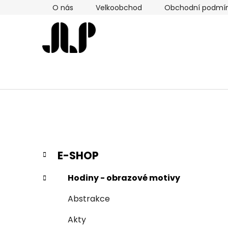
Přejít
O nás
Velkoobchod
Obchodní podmí
na
obsah
P
K
Přeskočit
E-SHOP
a
kategorie
o
t
s
Hodiny - obrazové motivy
e
t
g
Abstrakce
r
o
a
r
Akty
i