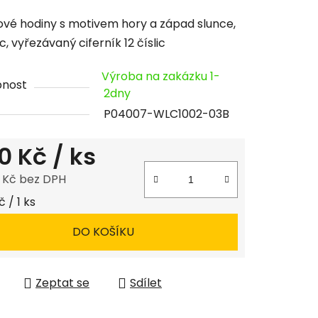
cení
vé hodiny s motivem hory a západ slunce,
tu
, vyřezávaný ciferník 12 číslic
Výroba na zakázku 1-
pnost
2dny
P04007-WLC1002-03B
ček.
0 Kč
/ ks
8 Kč bez DPH
 cena:
 / 1 ks
DO KOŠÍKU
Zeptat se
Sdílet