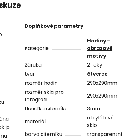
skuze
Doplňkové parametry
o
Hodiny -
Kategorie
obrazové
motivy
Záruka
2 roky
tvar
čtverec
rozměr hodin
290x290mm
rozměr skla pro
290x290mm
fotografii
ku
tloušťka ciferníku
3mm
akrylátové
vána
materiál
sklo
ek je
barva ciferníku
transparentní
ámu