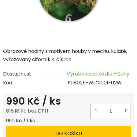
Obrazové hodiny s motivem houby v mechu, kulaté,
vyřezávaný ciferník 4 číslice
Dostupnost
Výroba na zakázku 1-2dny
Kód:
P08025-WLC1001-02W
990 Kč
/ ks
818,18 Kč bez DPH
Měrná cena:
990 Kč / 1 ks
DO KOŠÍKU