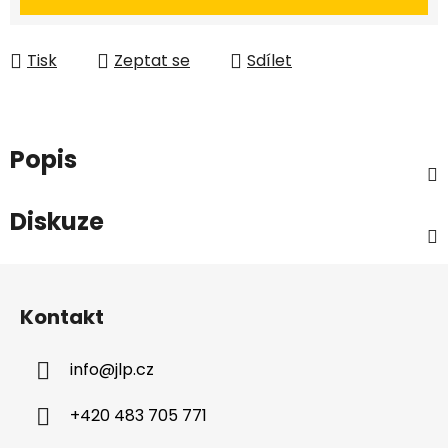
Tisk
Zeptat se
Sdílet
Popis
Diskuze
Z
á
Kontakt
p
a
info
@
jlp.cz
t
í
+420 483 705 771