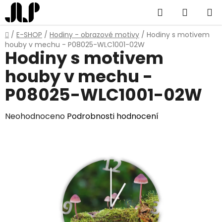
Přejít
Hledat
NÁKUP
na
obsah
KOŠÍK
Domů
/
E-SHOP
/
Hodiny - obrazové motivy
/
Hodiny s motivem
houby v mechu - P08025-WLC1001-02W
Hodiny s motivem
houby v mechu -
P08025-WLC1001-02W
Průměrné
Neohodnoceno
Podrobnosti hodnocení
hodnocení
produktu
je
0,0
z
5
hvězdiček.