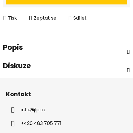
Tisk
Zeptat se
Sdílet
Popis
Diskuze
Z
á
Kontakt
p
a
info
@
jlp.cz
t
í
+420 483 705 771