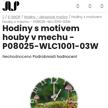
Přejít
Hledat
NÁKUP
na
obsah
KOŠÍK
Domů
/
E-SHOP
/
Hodiny - obrazové motivy
/
Hodiny s motivem
houby v mechu - P08025-WLC1001-03W
Hodiny s motivem
houby v mechu -
P08025-WLC1001-03W
Průměrné
Neohodnoceno
Podrobnosti hodnocení
hodnocení
produktu
je
0,0
z
5
hvězdiček.