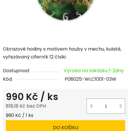
Obrazové hodiny s motivem houby v mechu, kulaté,
vyřezávaný ciferník 12 číslic
Dostupnost
Výroba na zakázku 1-2dny
Kód:
P08025-WLC1001-03W
990 Kč
/ ks
818,18 Kč bez DPH
Měrná cena:
990 Kč / 1 ks
DO KOŠÍKU