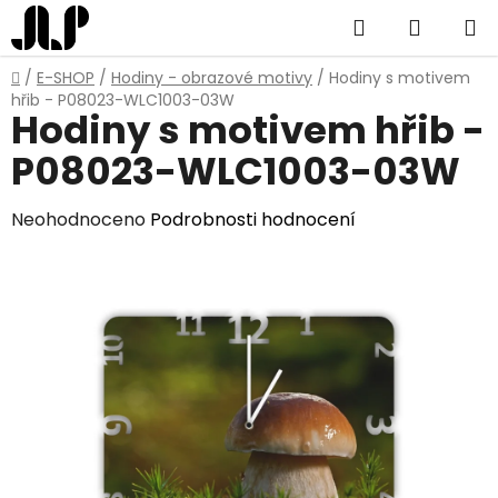
Přejít
Hledat
NÁKUP
na
obsah
KOŠÍK
Domů
/
E-SHOP
/
Hodiny - obrazové motivy
/
Hodiny s motivem
hřib - P08023-WLC1003-03W
Hodiny s motivem hřib -
P08023-WLC1003-03W
Průměrné
Neohodnoceno
Podrobnosti hodnocení
hodnocení
produktu
je
0,0
z
5
hvězdiček.