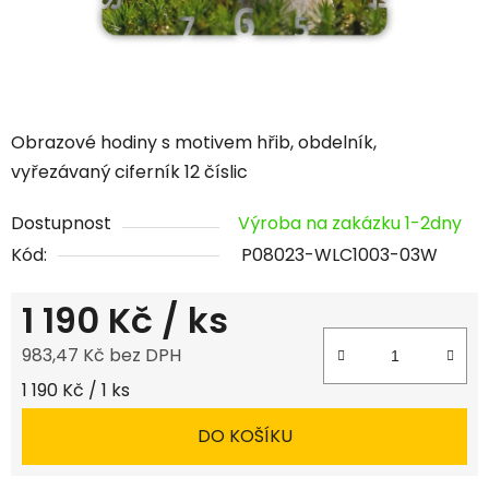
Obrazové hodiny s motivem hřib, obdelník,
vyřezávaný ciferník 12 číslic
Dostupnost
Výroba na zakázku 1-2dny
Kód:
P08023-WLC1003-03W
1 190 Kč
/ ks
983,47 Kč bez DPH
Měrná cena:
1 190 Kč / 1 ks
DO KOŠÍKU