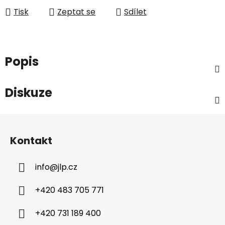
Tisk
Zeptat se
Sdílet
Popis
Diskuze
Z
á
Kontakt
p
a
info
@
jlp.cz
t
í
+420 483 705 771
+420 731 189 400