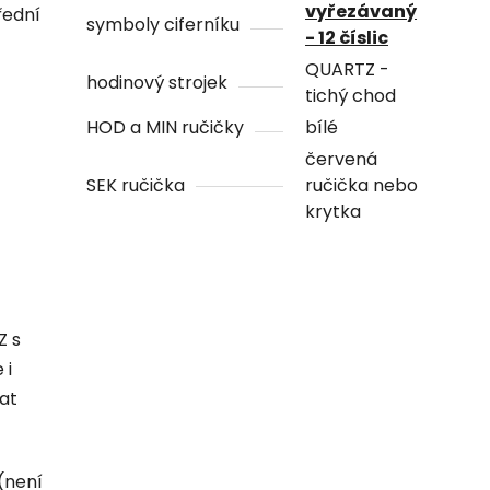
vyřezávaný
řední
symboly ciferníku
- 12 číslic
QUARTZ -
hodinový strojek
tichý chod
HOD a MIN ručičky
bílé
červená
SEK ručička
ručička nebo
krytka
Z s
 i
hat
(není