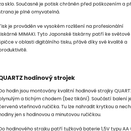
za sklo. Současně je potisk chráněn před poškozením a p
strana je plně omyvatelná.
Tisk je prováděn ve vysokém rozlišení na profesionální
tiskárně MIMAKI. Tyto Japonské tiskárny patří ke světové
špičce v oblasti digitálního tisku, přávě díky své kvalitě a
produktivitě.
QUARTZ hodinový strojek
Do hodin jsou montovány kvalitní hodinové strojky QUART
plynulým a tichým chodem (bez tikání). Součástí balení je
červená vteřinová ručička. Tu lze nahradit krytkou a nec
hodiny jen s hodinovou a minutovou ručičkou.
Do hodinového strojku patří tužková baterie 1,5V typu AA 