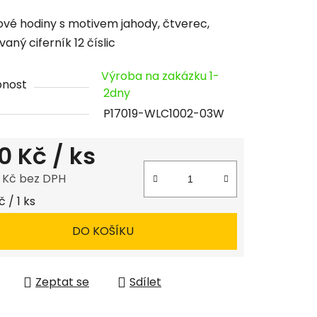
cení
vé hodiny s motivem jahody, čtverec,
tu
aný ciferník 12 číslic
Výroba na zakázku 1-
pnost
2dny
P17019-WLC1002-03W
ček.
0 Kč
/ ks
8 Kč bez DPH
 cena:
 / 1 ks
DO KOŠÍKU
Zeptat se
Sdílet