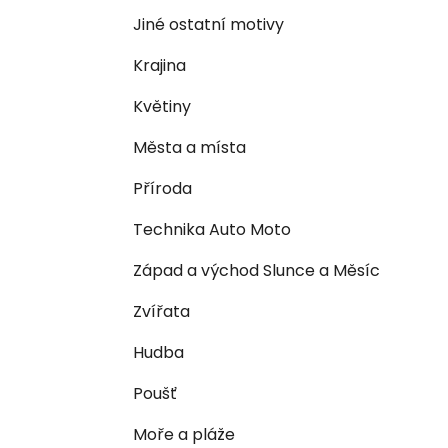
n
e
n
Jiné ostatní motivy
í
Krajina
p
a
Květiny
n
Města a místa
e
l
Příroda
Technika Auto Moto
Západ a východ Slunce a Měsíc
Zvířata
Hudba
Poušť
Moře a pláže