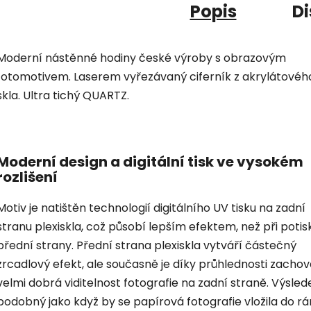
Popis
Di
Moderní nástěnné hodiny české výroby s obrazovým
fotomotivem. Laserem vyřezávaný ciferník z akrylátovéh
skla. Ultra tichý QUARTZ.
Moderní design a digitální tisk ve vysokém
rozlišení
Motiv je natištěn technologií digitálního UV tisku na zadní
stranu plexiskla, což působí lepším efektem, než při potis
přední strany. Přední strana plexiskla vytváří částečný
zrcadlový efekt, ale současně je díky průhlednosti zacho
velmi dobrá viditelnost fotografie na zadní straně. Výsled
podobný jako když by se papírová fotografie vložila do r