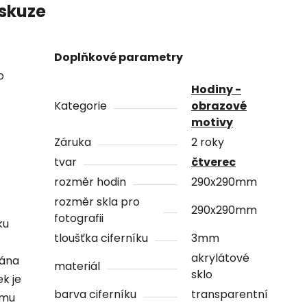
skuze
Doplňkové parametry
o
Hodiny -
Kategorie
obrazové
motivy
Záruka
2 roky
tvar
čtverec
rozměr hodin
290x290mm
rozměr skla pro
290x290mm
fotografii
ku
tloušťka ciferníku
3mm
akrylátové
vána
materiál
sklo
ek je
barva ciferníku
transparentní
ámu