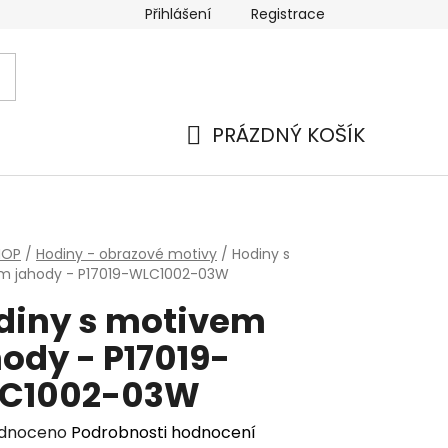
Přihlášení
Registrace
PRÁZDNÝ KOŠÍK
NÁKUPNÍ
KOŠÍK
HOP
/
Hodiny - obrazové motivy
/
Hodiny s
m jahody - P17019-WLC1002-03W
diny s motivem
ody - P17019-
C1002-03W
rné
dnoceno
Podrobnosti hodnocení