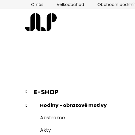
Přejít
O nás
Velkoobchod
Obchodní podmí
na
obsah
P
K
Přeskočit
E-SHOP
a
kategorie
o
t
s
Hodiny - obrazové motivy
e
t
g
Abstrakce
r
o
a
r
Akty
i