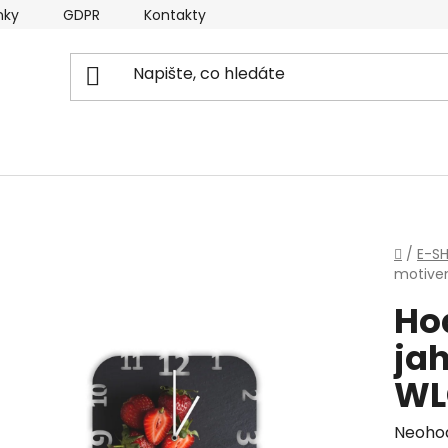
nky
GDPR
Kontakty
Domů
/
E-S
motive
Ho
jah
WL
Průmě
Neoho