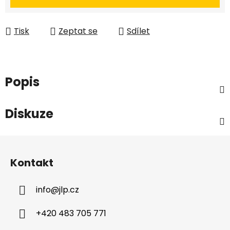
Tisk
Zeptat se
Sdílet
Popis
Diskuze
Z
á
Kontakt
p
a
info
@
jlp.cz
t
í
+420 483 705 771