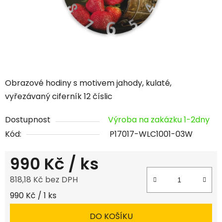
Obrazové hodiny s motivem jahody, kulaté,
vyřezávaný ciferník 12 číslic
Dostupnost
Výroba na zakázku 1-2dny
Kód:
P17017-WLC1001-03W
990 Kč
/ ks
818,18 Kč bez DPH
Měrná cena:
990 Kč / 1 ks
DO KOŠÍKU