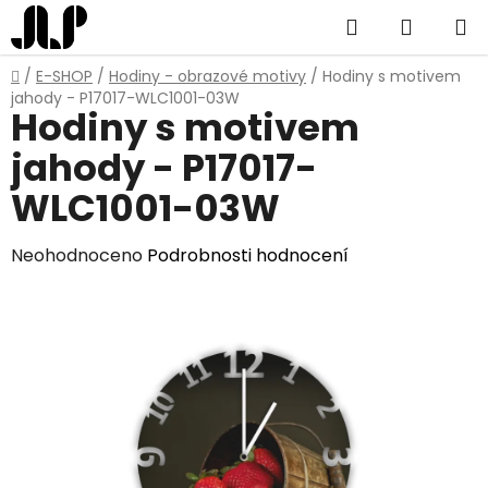
Přejít
Hledat
NÁKUP
na
obsah
KOŠÍK
Domů
/
E-SHOP
/
Hodiny - obrazové motivy
/
Hodiny s motivem
jahody - P17017-WLC1001-03W
Hodiny s motivem
jahody - P17017-
WLC1001-03W
Průměrné
Neohodnoceno
Podrobnosti hodnocení
hodnocení
produktu
je
0,0
z
5
hvězdiček.