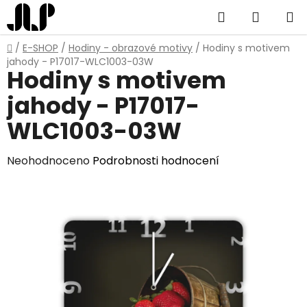
Přejít
Hledat
NÁKUP
na
obsah
KOŠÍK
Domů
/
E-SHOP
/
Hodiny - obrazové motivy
/
Hodiny s motivem
jahody - P17017-WLC1003-03W
Hodiny s motivem
jahody - P17017-
WLC1003-03W
Průměrné
Neohodnoceno
Podrobnosti hodnocení
hodnocení
produktu
je
0,0
z
5
hvězdiček.