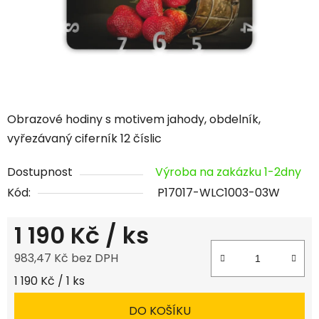
Obrazové hodiny s motivem jahody, obdelník,
vyřezávaný ciferník 12 číslic
Dostupnost
Výroba na zakázku 1-2dny
Kód:
P17017-WLC1003-03W
1 190 Kč
/ ks
983,47 Kč bez DPH
Měrná cena:
1 190 Kč / 1 ks
DO KOŠÍKU