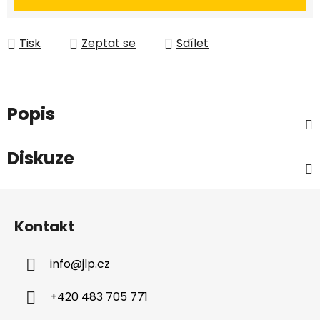
Tisk
Zeptat se
Sdílet
Popis
Diskuze
Z
á
Kontakt
p
a
info
@
jlp.cz
t
í
+420 483 705 771