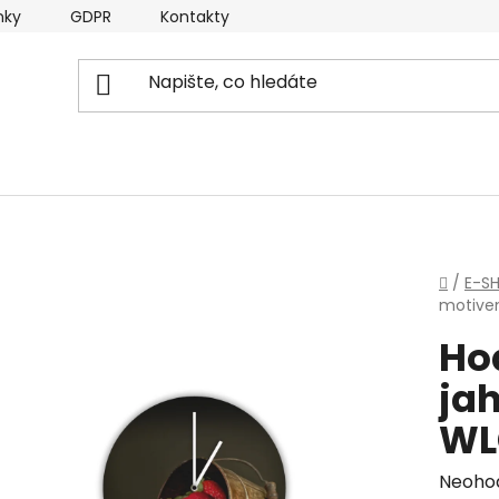
nky
GDPR
Kontakty
Domů
/
E-S
motive
Ho
jah
WL
Průmě
Neoho