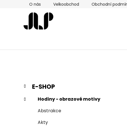
Přejít
O nás
Velkoobchod
Obchodní podmí
na
obsah
P
K
Přeskočit
E-SHOP
a
kategorie
o
t
s
Hodiny - obrazové motivy
e
t
g
Abstrakce
r
o
a
r
Akty
i