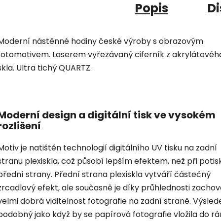
Popis
Di
Moderní nástěnné hodiny české výroby s obrazovým
fotomotivem. Laserem vyřezávaný ciferník z akrylátovéh
skla. Ultra tichý QUARTZ.
Moderní design a digitální tisk ve vysokém
rozlišení
Motiv je natištěn technologií digitálního UV tisku na zadní
stranu plexiskla, což působí lepším efektem, než při potis
přední strany. Přední strana plexiskla vytváří částečný
zrcadlový efekt, ale současně je díky průhlednosti zacho
velmi dobrá viditelnost fotografie na zadní straně. Výsled
podobný jako když by se papírová fotografie vložila do r