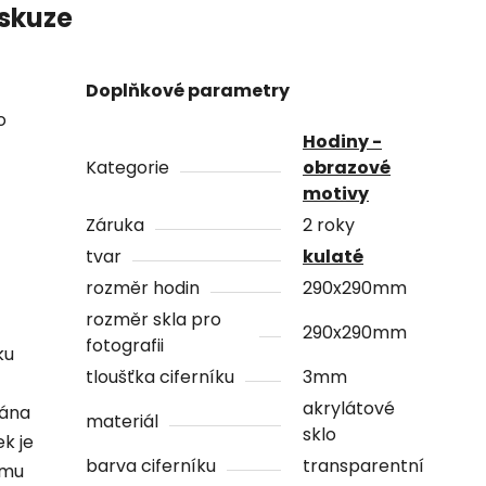
skuze
Doplňkové parametry
o
Hodiny -
Kategorie
obrazové
motivy
Záruka
2 roky
tvar
kulaté
rozměr hodin
290x290mm
rozměr skla pro
290x290mm
fotografii
ku
tloušťka ciferníku
3mm
akrylátové
vána
materiál
sklo
ek je
barva ciferníku
transparentní
ámu