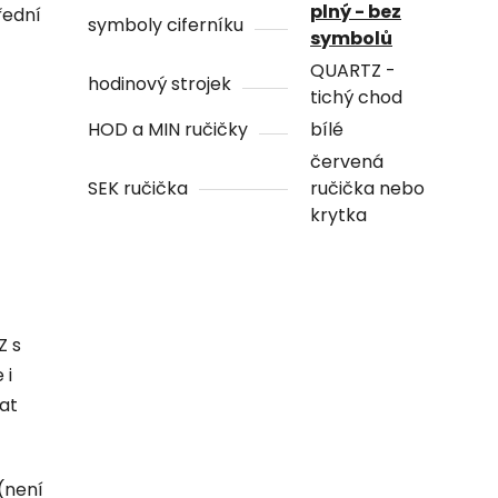
plný - bez
řední
symboly ciferníku
symbolů
QUARTZ -
hodinový strojek
tichý chod
HOD a MIN ručičky
bílé
červená
SEK ručička
ručička nebo
krytka
Z s
 i
hat
(není