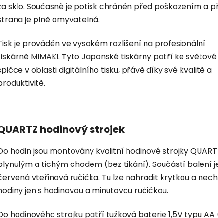
za sklo. Současně je potisk chráněn před poškozením a p
strana je plně omyvatelná.
Tisk je prováděn ve vysokém rozlišení na profesionální
tiskárně MIMAKI. Tyto Japonské tiskárny patří ke světové
špičce v oblasti digitálního tisku, přávě díky své kvalitě a
produktivitě.
QUARTZ hodinový strojek
Do hodin jsou montovány kvalitní hodinové strojky QUART
plynulým a tichým chodem (bez tikání). Součástí balení je
červená vteřinová ručička. Tu lze nahradit krytkou a nec
hodiny jen s hodinovou a minutovou ručičkou.
Do hodinového strojku patří tužková baterie 1,5V typu AA 