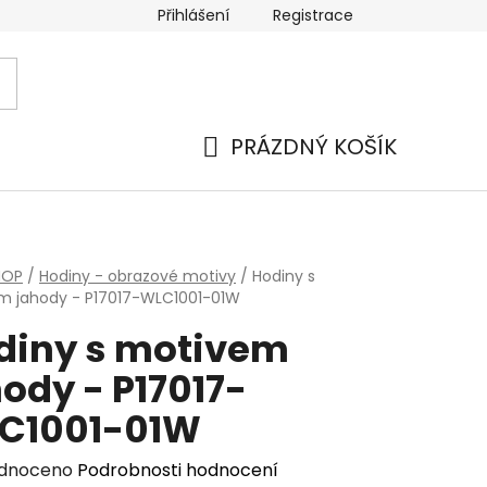
Přihlášení
Registrace
PRÁZDNÝ KOŠÍK
NÁKUPNÍ
KOŠÍK
HOP
/
Hodiny - obrazové motivy
/
Hodiny s
m jahody - P17017-WLC1001-01W
diny s motivem
ody - P17017-
C1001-01W
rné
dnoceno
Podrobnosti hodnocení