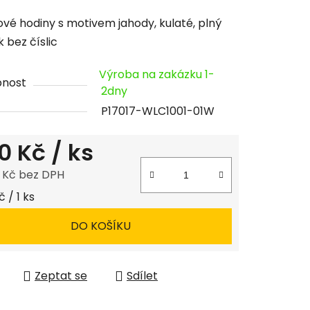
cení
vé hodiny s motivem jahody, kulaté, plný
tu
k bez číslic
Výroba na zakázku 1-
pnost
2dny
P17017-WLC1001-01W
ček.
0 Kč
/ ks
8 Kč bez DPH
 cena:
 / 1 ks
DO KOŠÍKU
Zeptat se
Sdílet