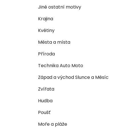
n
e
n
Jiné ostatní motivy
í
Krajina
p
a
Květiny
n
Města a místa
e
l
Příroda
Technika Auto Moto
Západ a východ Slunce a Měsíc
Zvířata
Hudba
Poušť
Moře a pláže