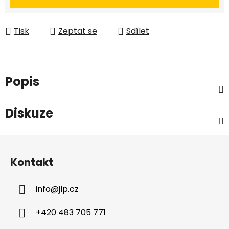
Tisk
Zeptat se
Sdílet
Popis
Diskuze
Z
á
Kontakt
p
a
info
@
jlp.cz
t
í
+420 483 705 771