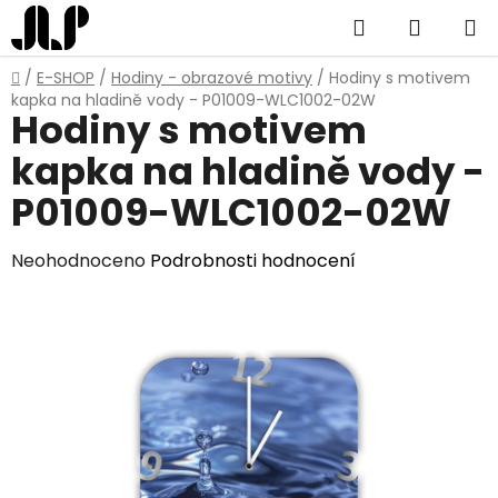
Přejít
Hledat
NÁKUP
na
obsah
KOŠÍK
Domů
/
E-SHOP
/
Hodiny - obrazové motivy
/
Hodiny s motivem
kapka na hladině vody - P01009-WLC1002-02W
Hodiny s motivem
kapka na hladině vody -
P01009-WLC1002-02W
Průměrné
Neohodnoceno
Podrobnosti hodnocení
hodnocení
produktu
je
0,0
z
5
hvězdiček.