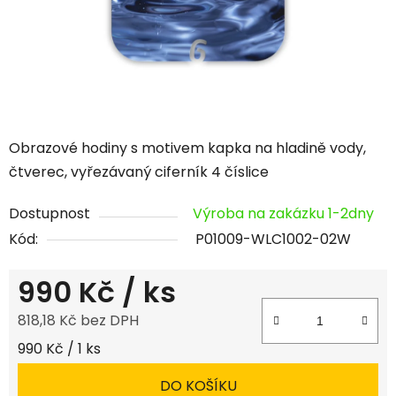
Obrazové hodiny s motivem kapka na hladině vody,
čtverec, vyřezávaný ciferník 4 číslice
Dostupnost
Výroba na zakázku 1-2dny
Kód:
P01009-WLC1002-02W
990 Kč
/ ks
818,18 Kč bez DPH
Měrná cena:
990 Kč / 1 ks
DO KOŠÍKU