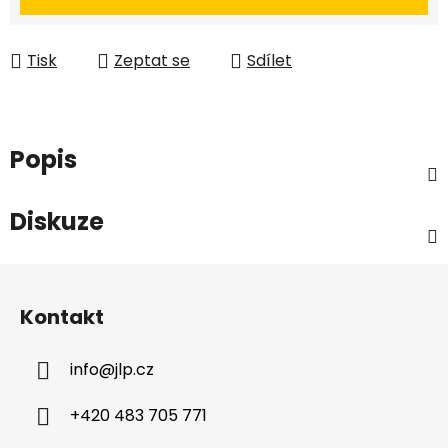
Tisk
Zeptat se
Sdílet
Popis
Diskuze
Z
á
Kontakt
p
a
info
@
jlp.cz
t
í
+420 483 705 771