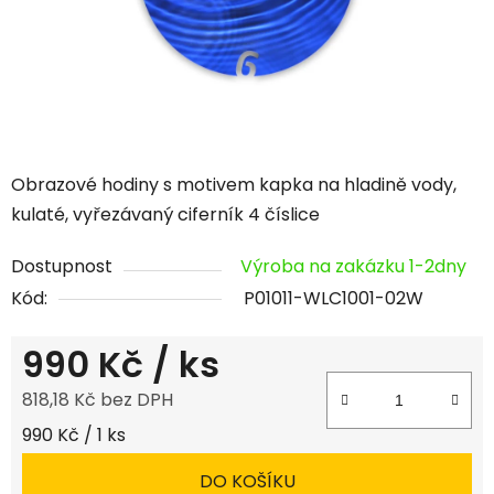
Obrazové hodiny s motivem kapka na hladině vody,
kulaté, vyřezávaný ciferník 4 číslice
Dostupnost
Výroba na zakázku 1-2dny
Kód:
P01011-WLC1001-02W
990 Kč
/ ks
818,18 Kč bez DPH
Měrná cena:
990 Kč / 1 ks
DO KOŠÍKU