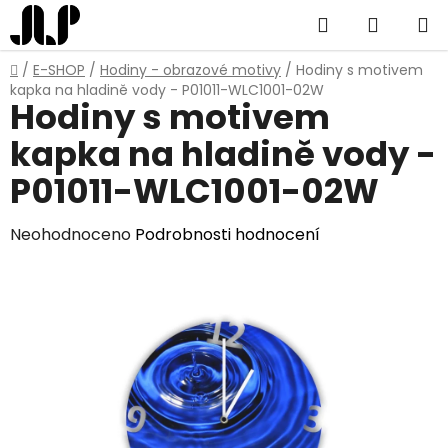
Přejít
Hledat
NÁKUP
na
obsah
KOŠÍK
Domů
/
E-SHOP
/
Hodiny - obrazové motivy
/
Hodiny s motivem
kapka na hladině vody - P01011-WLC1001-02W
Hodiny s motivem
kapka na hladině vody -
P01011-WLC1001-02W
Průměrné
Neohodnoceno
Podrobnosti hodnocení
hodnocení
produktu
je
0,0
z
5
hvězdiček.